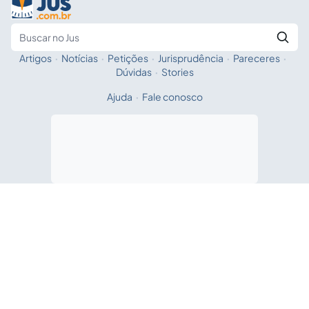
Artigos
·
Notícias
·
Petições
·
Jurisprudência
·
Pareceres
·
Fale com a IA
Buscar no Jus
Dúvidas
·
Stories
Ajuda
·
Fale conosco