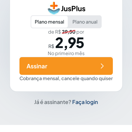
JusPlus
Plano mensal
Plano anual
de R$
29,50
por
2,95
R$
No primeiro mês
Assinar
Cobrança mensal, cancele quando quiser
Já é assinante?
Faça login