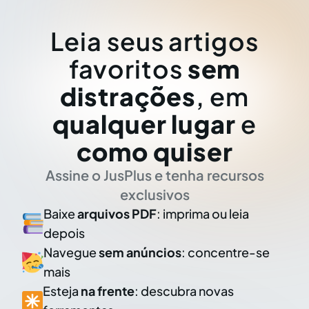
Leia seus artigos
favoritos
sem
distrações
, em
qualquer lugar
e
como quiser
Assine o JusPlus e tenha recursos
exclusivos
Baixe
arquivos PDF
: imprima ou leia
depois
Navegue
sem anúncios
: concentre-se
mais
Esteja
na frente
: descubra novas