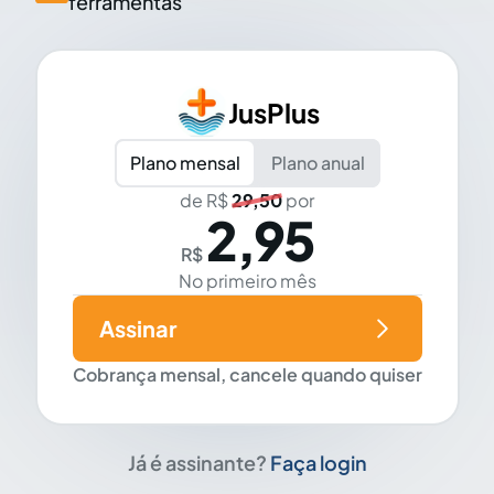
ferramentas
JusPlus
Plano mensal
Plano anual
de R$
29,50
por
2,95
R$
No primeiro mês
Assinar
Cobrança mensal, cancele quando quiser
Já é assinante?
Faça login