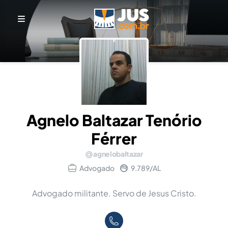
Agnelo Baltazar Tenório
Férrer
agnelobaltazar
Advogado
9.789/AL
Advogado militante. Servo de Jesus Cristo.