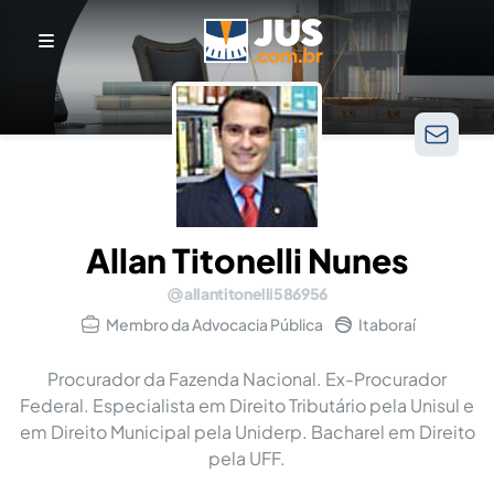
Allan Titonelli Nunes
allantitonelli586956
Membro da Advocacia Pública
Itaboraí
Procurador da Fazenda Nacional. Ex-Procurador
Federal. Especialista em Direito Tributário pela Unisul e
em Direito Municipal pela Uniderp. Bacharel em Direito
pela UFF.