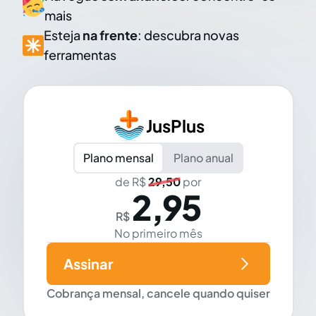
mais
Esteja
na frente
: descubra novas
ferramentas
JusPlus
Plano mensal
Plano anual
de R$
29,50
por
2,95
R$
No primeiro mês
Assinar
Cobrança mensal, cancele quando quiser