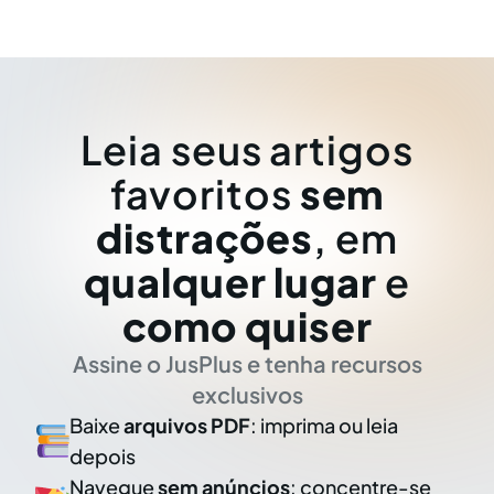
Leia seus artigos
favoritos
sem
distrações
, em
qualquer lugar
e
como quiser
Assine o JusPlus e tenha recursos
exclusivos
Baixe
arquivos PDF
: imprima ou leia
depois
Navegue
sem anúncios
: concentre-se