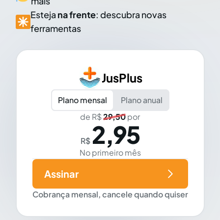
mais
Esteja
na frente
: descubra novas
ferramentas
JusPlus
Plano mensal
Plano anual
de R$
29,50
por
2,95
R$
No primeiro mês
Assinar
Cobrança mensal, cancele quando quiser