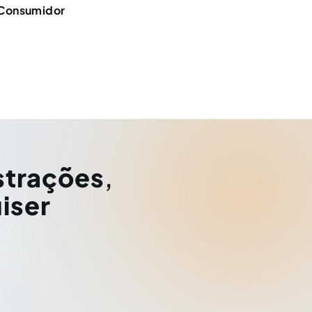
 Consumidor
strações
,
iser