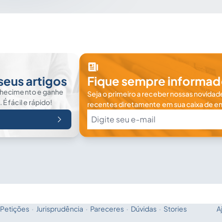
seus artigos
Fique sempre informad
nhecimento e ganhe
Seja o primeiro a receber nossas novidade
 fácil e rápido!
recentes diretamente em sua caixa de en
Petições
·
Jurisprudência
·
Pareceres
·
Dúvidas
·
Stories
A
Fale com a IA