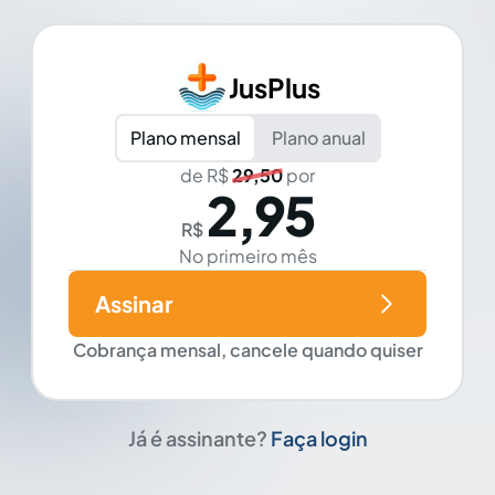
JusPlus
Plano mensal
Plano anual
de R$
29,50
por
2,95
R$
No primeiro mês
Assinar
Cobrança mensal, cancele quando quiser
Já é assinante?
Faça login