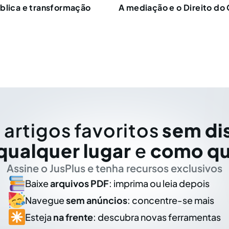
blica e transformação
A mediação e o Direito do
 artigos favoritos
sem di
qualquer lugar
e
como qu
Assine o JusPlus e tenha recursos exclusivos
Baixe
arquivos PDF
: imprima ou leia depois
Navegue
sem anúncios
: concentre-se mais
Esteja
na frente
: descubra novas ferramentas