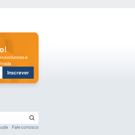
o!
s exclusivas e
trada.
Inscrever
juda
·
Fale conosco
Buscar no Jus