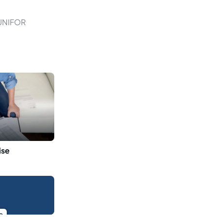
-UNIFOR
ise
o