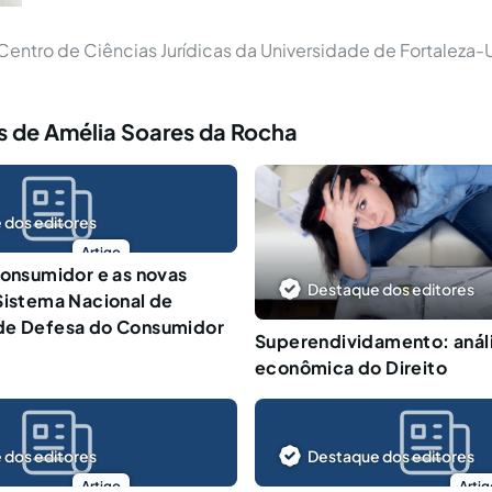
Centro de Ciências Jurídicas da Universidade de Fortaleza
s de Amélia Soares da Rocha
 dos editores
Artigo
consumidor e as novas
Destaque dos editores
Sistema Nacional de
de Defesa do Consumidor
Superendividamento: anál
econômica do Direito
 dos editores
Destaque dos editores
Artigo
Artig