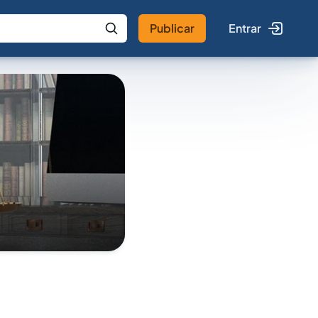
Publicar
Entrar
 IA
Buscar no Jus