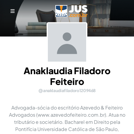
Anaklaudia Filadoro
Feiteiro
anaklaudiafiladoro1209468
Advogada-sócia do escritório Azevedo & Feiteiro
Advogados (www.azevedofeiteiro.com.br). Atua no
tributário e societário. Bacharel em Direito pela
Pontifícia Universidade Católica de São Paulo,