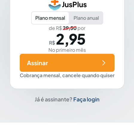
JusPlus
Plano mensal
Plano anual
de R$
29,50
por
2,95
R$
No primeiro mês
Assinar
Cobrança mensal, cancele quando quiser
Já é assinante?
Faça login