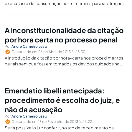
execução e de consumação no iter criminis para subtração
da res furtiva no crime de furto.
A inconstitucionalidade da citação
por hora certa no processo penal
Por
André Carneiro Leão
Destacado em 26 de Abril de 2013 às 15:30
A introdução da citação por hora-certa nos procedimentos
penais sem que fossem tomados os devidos cuidados na
regulamentação de sua aplicação representou, sob nosso
ponto de vista, um retrocesso.
Emendatio libelli antecipada:
procedimento é escolha do juiz, e
não da acusação
Por
André Carneiro Leão
Destacado em 17 de Fevereiro de 2013 às 16:22
Seria possível o juiz conferir, no ato de recebimento da