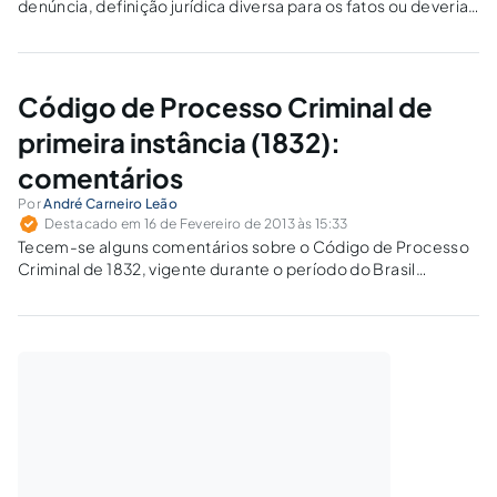
denúncia, definição jurídica diversa para os fatos ou deveria
aguardar todo o processo para, ao final, assim decidir e,
enfim, abrir a possibilidade de suspender o processo?
Código de Processo Criminal de
primeira instância (1832):
comentários
Por
André Carneiro Leão
Destacado em 16 de Fevereiro de 2013 às 15:33
Tecem-se alguns comentários sobre o Código de Processo
Criminal de 1832, vigente durante o período do Brasil
imperial, a partir dos fundamentos jurídico-político-sociais
estabelecidos pela Constituição de 1824.