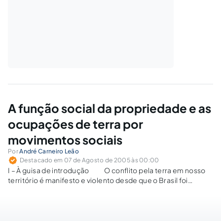
A função social da propriedade e as
ocupações de terra por
movimentos sociais
Por
André Carneiro Leão
Destacado em 07 de Agosto de 2005 às 00:00
I – À guisa de introdução O conflito pela terra em nosso
território é manifesto e violento desde que o Brasil foi
conquistado. Portugueses e indígenas travaram, já no ano de
1500, uma sangrenta luta pela posse e propriedade da…