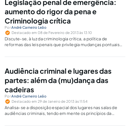
Legislação penal de emergência:
aumento do rigor da pena e
Criminologia crítica
Por
André Carneiro Leão
Destacado em 08 de Fevereiro de 2013 às 13:10
Discute-se, à luz da criminologia crítica, a política de
reformas das leis penais que privilegia mudanças pontuais
de aumento do rigor da pena como resposta a fatos que
eventualmente têm grande repercussão midiática.
Audiência criminal e lugares das
partes: além da (mu)dança das
cadeiras
Por
André Carneiro Leão
Destacado em 29 de Janeiro de 2013 às 11:54
Analisa-se a disposição espacial dos lugares nas salas de
audiências criminais, tendo em mente os princípios da
paridade de armas, da imparcialidade do juiz e o da
separação das funções.