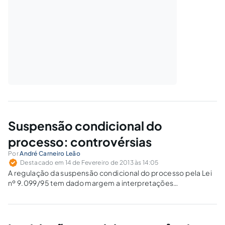
Suspensão condicional do
processo: controvérsias
Por
André Carneiro Leão
Destacado em 14 de Fevereiro de 2013 às 14:05
A regulação da suspensão condicional do processo pela Lei
nº 9.099/95 tem dado margem a interpretações
divergentes, especialmente em relação à definição de quais
condições podem ser impostas ao acusado no período de
prova e à revogabilidade do benefício por questões
anteriores ao início do período de prova.