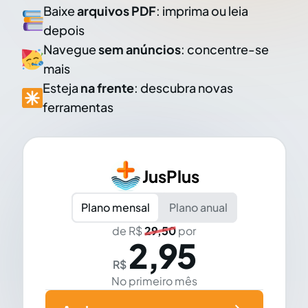
Baixe
arquivos PDF
: imprima ou leia
depois
Navegue
sem anúncios
: concentre-se
mais
Esteja
na frente
: descubra novas
ferramentas
JusPlus
Plano mensal
Plano anual
de R$
29,50
por
2,95
R$
No primeiro mês