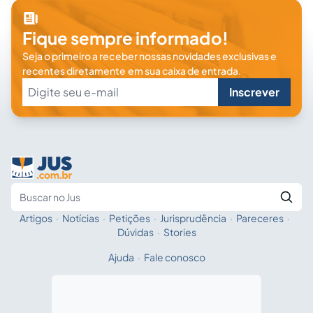
Fique sempre informado!
Seja o primeiro a receber nossas novidades exclusivas e
recentes diretamente em sua caixa de entrada.
Inscrever
Artigos
·
Notícias
·
Petições
·
Jurisprudência
·
Pareceres
·
Fale com a IA
Buscar no Jus
Dúvidas
·
Stories
Ajuda
·
Fale conosco