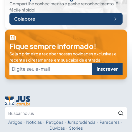
Compartilhe conhecimento e ganhe reconhecimento. É
fácil e rápido!
Colabore
Fique sempre informado!
Seja o primeiro a receber nossas novidades exclusivas e
recentes diretamente em sua caixa de entrada.
Inscrever
Artigos
·
Notícias
·
Petições
·
Jurisprudência
·
Pareceres
·
Fale com a IA
Buscar no Jus
Dúvidas
·
Stories