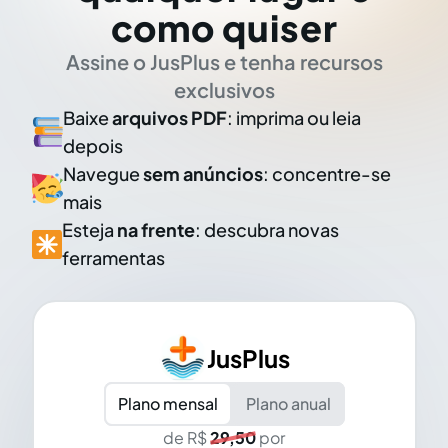
como quiser
Assine o JusPlus e tenha recursos
exclusivos
Baixe
arquivos PDF
: imprima ou leia
depois
Navegue
sem anúncios
: concentre-se
mais
Esteja
na frente
: descubra novas
ferramentas
JusPlus
Plano mensal
Plano anual
de R$
29,50
por