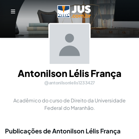
Antonilson Lélis França
antonilsonlelis1233427
Acadêmico do curso de Direito da Universidade
Federal do Maranhão.
Publicações de Antonilson Lélis França