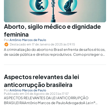
Aborto, sigilo médico e dignidade
feminina
Por
Antônio Marcos de Paulo
Destacado em 17 de Janeiro de 2025 às 09:15
A criminalização do aborto no Brasil enfrenta desafios éticos,
de saúde pública e direitos reprodutivos. Como proteger o
sigilo médico e garantir dignidade e autonomia das
mulheres?
Aspectos relevantes da lei
anticorrupção brasileira
Por
Antônio Marcos de Paulo
Publicado em 04 de Agosto de 2023 às 17:57
ASPECTOS RELEVANTES DA LEI ANTICORRUPÇÃO
BRASILEIRAAntônio Marcos de PauloAdvogadoA Lei nº
12.846/2013 dispõe sobre a responsabilidade administrativa