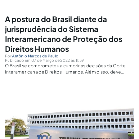
e civil de pessoas jurídicas pela prática de atos contra a
administração pública, nacional ou estrangeira, e dá outras
providências1.Conforme Moreira Neto e...
A postura do Brasil diante da
jurisprudência do Sistema
Interamericano de Proteção dos
Direitos Humanos
Por
Antônio Marcos de Paulo
Publicado em 07 de Março de 2022 às 11:59
O Brasil se comprometeu a cumprir as decisões da Corte
Interamericana de Direitos Humanos. Além disso, deve
seguir a jurisprudência daquele tribunal. Como anda, então,
a aderência do país às decisões e aos precedentes da Corte
Interamericana?