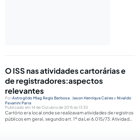
O ISS nas atividades cartorárias e
de registradores:aspectos
relevantes
Por
Astrogildo Miag Regis Barbosa
,
Jason Henrique Caires
e
Nivaldo
Pavanini Parra
Publicado em 14 de Outubro de 2015 às 13:35
Cartório era local onde se realizavam atividades de registros
públicos em geral, segundo art. 1º da Lei 6.015/73. Atividade
das elites políticas, tinha dono e passava de pai para filho. A
CF-1988 mudou tudo. As reações às mudanças é o objeto
deste artigo.