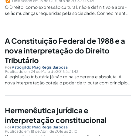
Destacado em 15 de Outubro de 2016 às 15:49
O Direito, como expressão cultural, não é definitivo e abre-
se às mudanças requeridas pela sociedade. Conhecimento
filosófico do Direito abrange e ultrapassa o conhecimento
científico; estudá-lo é trabalho sem final e inconcluso.
A Constituição Federal de 1988 e a
nova interpretação do Direito
Tributário
Por
Astrogildo Miag Regis Barbosa
Publicado em 24 de Maio de 2016 às 11:43
A legislação tributária já não reina soberana e absoluta. A
nova interpretação coteja o poder de tributar com princípios
e direitos fundamentais literais ou emanados da
interpretação constitucional, jurisprudência e doutrina.
Hermenêutica jurídica e
interpretação constitucional
Por
Astrogildo Miag Regis Barbosa
Publicado em 18 de Abril de 2016 às 21:10