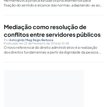
Hermenêutica jurídica estuda os procedimentos para
fixação do sentido e alcance das normas, adaptando-as aos
fins sociais. É atividade valorativa e pode resultar na
complementação do próprio sentido da Lei.
Mediação como resolução de
conflitos entre servidores públicos
Por
Astrogildo Miag Regis Barbosa
Publicado em 22 de Fevereiro de 2016 às 10:45
O novo referencial do direito administrativo é a realização
dos direitos fundamentais a partir da dignidade da pessoa.
Ter conflito dirimido em mediação é direito fundamental do
servidor e tem aplicação imediata conforme o inciso LXXVIII
do art. 5º da CF.