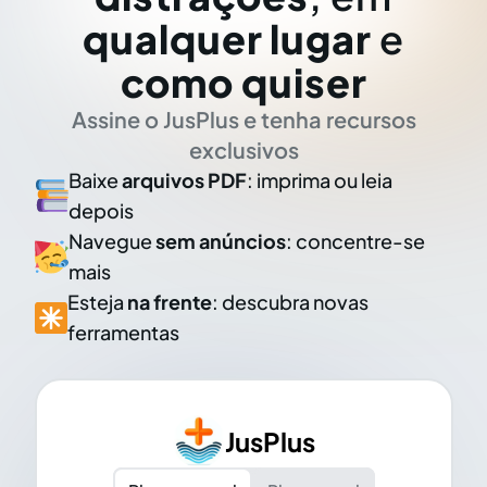
qualquer lugar
e
como quiser
Assine o JusPlus e tenha recursos
exclusivos
Baixe
arquivos PDF
: imprima ou leia
depois
Navegue
sem anúncios
: concentre-se
mais
Esteja
na frente
: descubra novas
ferramentas
JusPlus