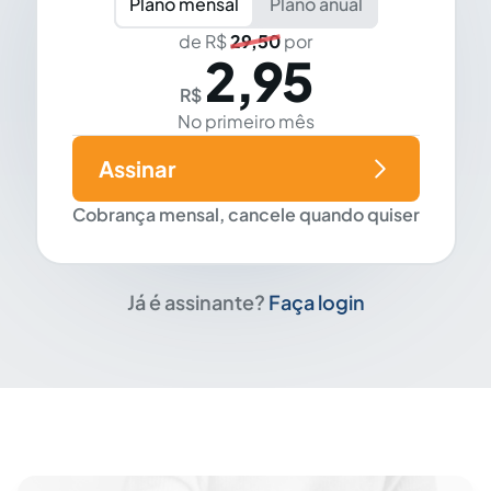
Plano mensal
Plano anual
de R$
29,50
por
2,95
R$
No primeiro mês
Assinar
Cobrança mensal, cancele quando quiser
Já é assinante?
Faça login