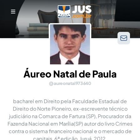
Áureo Natal de Paula
aureonatal973640
bacharel em Direito pela Faculdade Estadual de
Direito do Norte Pioneiro, ex-escrevente técnico
judiciário na Comarca de Fartura (SP), Procurador da
Fazenda Nacional em Marília(SP) autor do livro Crimes
contra o sistema financeiro nacional e o mercado de
capitais, 6ª edição, Juruá, 2012.