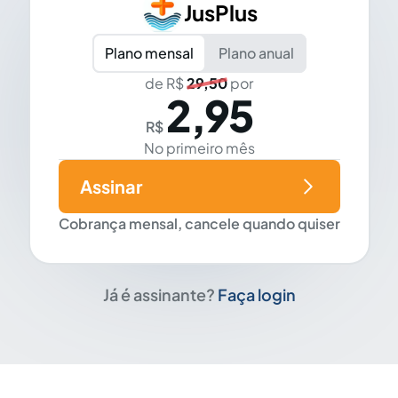
JusPlus
Plano mensal
Plano anual
de R$
29,50
por
2,95
R$
No primeiro mês
Assinar
Cobrança mensal, cancele quando quiser
Já é assinante?
Faça login