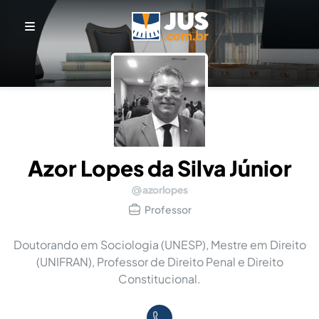
Azor Lopes da Silva Júnior
azorlopes
Professor
Doutorando em Sociologia (UNESP), Mestre em Direito
(UNIFRAN), Professor de Direito Penal e Direito
Constitucional.