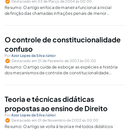
Destacado em 03 de Março de 2004 às 00:00
Resumo: O artigo enfoca de maneira funcional a inicial
definição das chamadas infrações penais de menor
potencial ofensivo e a subseqüente polêmica gerada com a
criação dos Juizados Especiais Criminais no âmbito da Justiça
Federal, centrando as conseqüências da nova…
O controle de constitucionalidade
confuso
Por
Azor Lopes da Silva Júnior
Destacado em 01 de Fevereiro de 2003 às 00:00
Resumo: O artigo cuida de esboçar as espécies e história
dos mecanismos de controle de constitucionalidade
brasileiros, as tendências de se redirecionar as Cortes
Superiores às suas competências mais elevadas e, por fim,
as propostas condensadas na chamada "Reforma do…
Teoria e técnicas didáticas
propostas ao ensino de Direito
Por
Azor Lopes da Silva Júnior
Destacado em 01 de Novembro de 2002 às 00:00
Resumo: O artigo se volta à teoria e métodos didáticos