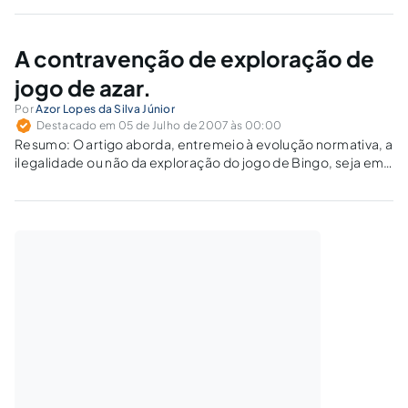
delinear uma tese que tem assento não só em bases
teóricas do direito, mas…
A contravenção de exploração de
jogo de azar.
Por
Azor Lopes da Silva Júnior
Destacado em 05 de Julho de 2007 às 00:00
Resumo: O artigo aborda, entremeio à evolução normativa, a
ilegalidade ou não da exploração do jogo de Bingo, seja em
sua forma convencional e mesmo nas variantes formas de
"vídeo-bingo" ou máquinas "caça-níqueis", analisando seus
reflexos penais dentro de um…