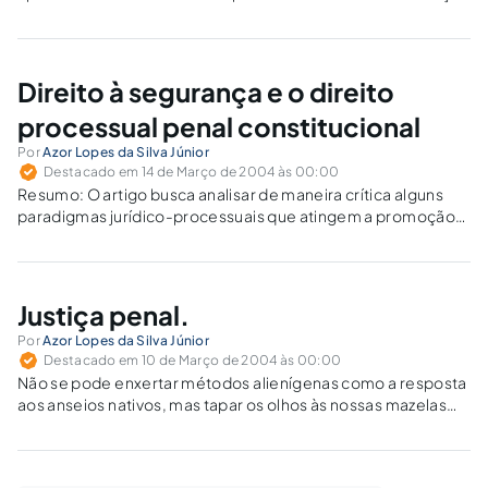
de um fato à norma penal comum ou castrense,
estabelecendo conexão temática com a jurisdição penal
militar. Palavras-chaves: crime militar, transgressão…
Direito à segurança e o direito
processual penal constitucional
Por
Azor Lopes da Silva Júnior
Destacado em 14 de Março de 2004 às 00:00
Resumo: O artigo busca analisar de maneira crítica alguns
paradigmas jurídico-processuais que atingem a promoção
de segurança ao cidadão brasileiro, lastreando o trabalho na
Ciência Política e no Direito Constitucional. Palavras-chave:
segurança, direitos fundamentais, poder estatal, formalismo
processual, autoridade policial,…
Justiça penal.
Por
Azor Lopes da Silva Júnior
Destacado em 10 de Março de 2004 às 00:00
Não se pode enxertar métodos alienígenas como a resposta
aos anseios nativos, mas tapar os olhos às nossas mazelas
ritualísticas por mero ufanismo é o extremo oposto também
indesejado.