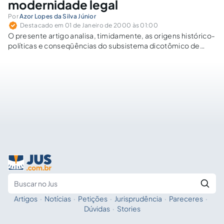
modernidade legal
Por
Azor Lopes da Silva Júnior
Destacado em 01 de Janeiro de 2000 às 01:00
O presente artigo analisa, timidamente, as origens histórico-
políticas e conseqüências do subsistema dicotômico de
segurança pública estadual brasileiro e, a seguir, ingressa no
estudo científico da definição de atribuições legais vigentes
aos organismos policiais de polícia administrativa e judiciária.
Adiante…
Artigos
·
Notícias
·
Petições
·
Jurisprudência
·
Pareceres
·
Fale com a IA
Buscar no Jus
Dúvidas
·
Stories