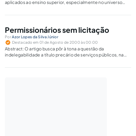
aplicados ao ensino superior, especialmente no universo
jurídico, pontuando o processo ensino-aprendizagem e
sugerindo, em suas fases, posturas ao educador que se
insere no perfil de um formador não só…
Permissionários sem licitação
Por
Azor Lopes da Silva Júnior
Destacado em 01 de Agosto de 2000 às 00:00
Abstract: O artigo busca pôr à tona a questão da
indelegabilidade a título precário de serviços públicos, na
modalidade de permissão, sem prévio procedimento
licitatório, analisando o tema à luz do Direito Constitucional e
Administrativo, enfocando a questão nos permissionários…