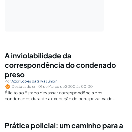
A inviolabilidade da
correspondência do condenado
preso
Por
Azor Lopes da Silva Júnior
Destacado em 01 de Março de 2000 às 00:00
É lícito ao Estado devassar correspondência dos
condenados durante a execução de pena privativa de
liberdade?A insegurança social e a natureza jurídica das
penasQuestionar direitos dos criminosos talvez até cause
repulsa àqueles outros que, hoje mais que nunca, se vêem…
Prática policial: um caminho para a