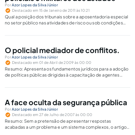
Por
Azor Lopes da Silva Júnior
Destacado em 15 de Janeiro de 2011 às 10:21
Qual a posição dos tribunais sobre a aposentadoria especial
no setor público nas atividades de risco ou sob condições
especiais que prejudiquem a saúde ou a integridade física?
O policial mediador de conflitos.
Por
Azor Lopes da Silva Júnior
Destacado em 01 de Abril de 2009 às 00:00
Resumo: Apresenta os fundamentos jurídicos para a adoção
de políticas públicas dirigidas à capacitação de agentes
policiais para a mediação de conflitos em caráter
extrajudicial. Palavras-chave: Mediação. Conflitos.
Capacitação. Polícia. Policiamento Orientado. "A maioria das
pessoas passa a vida sem…
A face oculta da segurança pública
Por
Azor Lopes da Silva Júnior
Destacado em 27 de Julho de 2007 às 00:00
Resumo: Sem a pretensão de apresentar respostas
acabadas a um problema e um sistema complexos, o artigo
encara as maiores incidências delituosas para, a partir disto,