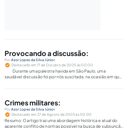
Provocando a discussão:
Por
Azor Lopes da Silva Júnior
Destacado em 17 de Outubro de 2005 às 00:00
Durante uma palestra havida em São Paulo, uma
saudável discussão foi por nós suscitada, na ocasião em que
o palestrante comentava o artigo 13 [01] da Lei nº 10.826/03
(ESTATUDO DO DESARMAMENTO). Dizia ele, sustentado por
ninguém menos que o…
Crimes militares:
Por
Azor Lopes da Silva Júnior
Destacado em 27 de Agosto de 2005 às 00:00
Resumo: O artigo traz uma abordagem histórica e atual do
aparente conflito de normas possível na busca de subsunção