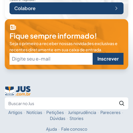
Colabore
Fique sempre informado!
Seja o primeiro a receber nossas novidades exclusivas e
recentes diretamente em sua caixa de entrada.
Inscrever
Artigos
·
Notícias
·
Petições
·
Jurisprudência
·
Pareceres
·
Fale com a IA
Buscar no Jus
Dúvidas
·
Stories
Ajuda
·
Fale conosco