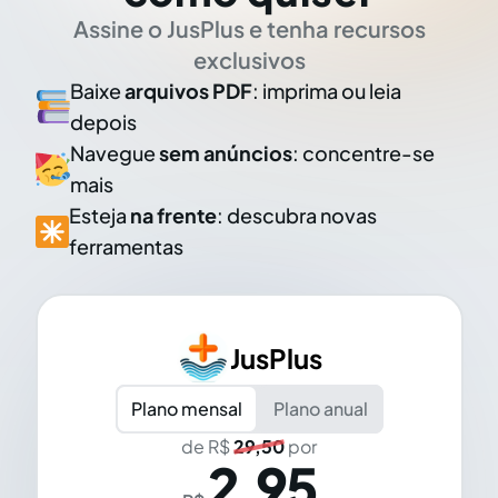
Assine o JusPlus e tenha recursos
exclusivos
Baixe
arquivos PDF
: imprima ou leia
depois
Navegue
sem anúncios
: concentre-se
mais
Esteja
na frente
: descubra novas
ferramentas
JusPlus
Plano mensal
Plano anual
de R$
29,50
por
2,95