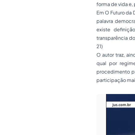
forma de vida e,
Em O Futuro da 
palavra democra
existe definiç
transparência do
21)
O autor traz, ai
qual por regim
procedimento pa
participação mai