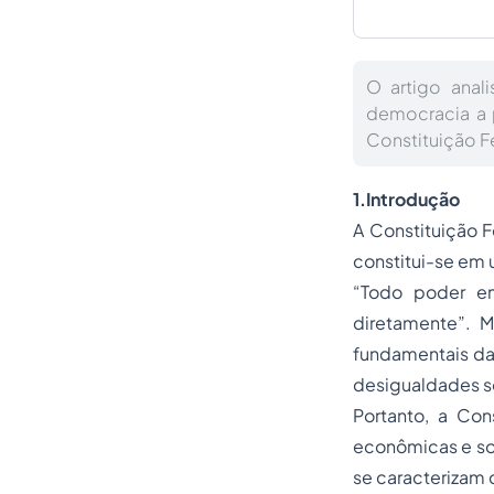
O artigo anal
democracia a p
Constituição F
1.Introdução
A Constituição F
constitui-se em 
“Todo poder em
diretamente”. M
fundamentais da 
desigualdades so
Portanto, a Con
econômicas e soc
se caracterizam