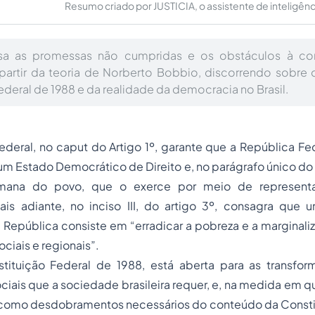
Resumo criado por JUSTICIA, o assistente de inteligência 
isa as promessas não cumpridas e os obstáculos à co
artir da teoria de Norberto Bobbio, discorrendo sobre 
ederal de 1988 e da realidade da democracia no Brasil.
ederal, no caput do Artigo 1º, garante que a República Fed
um Estado Democrático de Direito e, no parágrafo único do a
ana do povo, que o exerce por meio de representan
ais adiante, no inciso III, do artigo 3º, consagra que 
República consiste em “erradicar a pobreza e a marginaliz
ciais e regionais”.
stituição Federal de 1988, está aberta para as transform
iais que a sociedade brasileira requer, e, na medida em 
 como desdobramentos necessários do conteúdo da Constitu