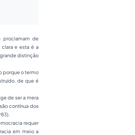
se proclamam de
clara e esta é a
a grande distinção
o porque o termo
truído, de que é
nge de ser a mera
rsão contínua dos
983).
democracia requer
cracia em meio a