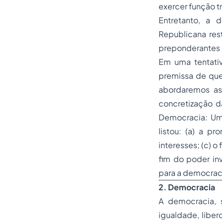
exercer função 
Entretanto, a 
Republicana res
preponderantes n
Em uma tentativ
premissa de que 
abordaremos as
concretização d
Democracia: Uma 
listou: (a) a p
interesses; (c) o
fim do poder inv
para a democraci
2. Democracia
A democracia, s
igualdade, libe