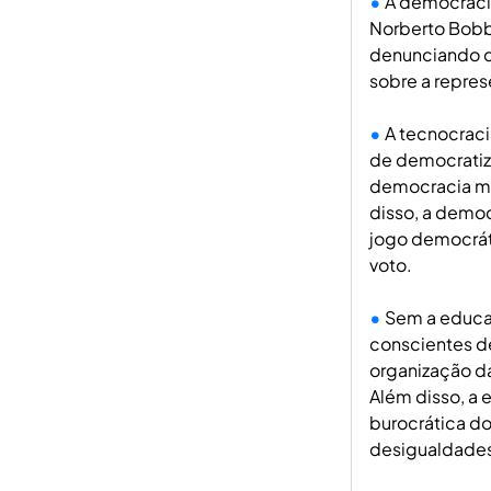
A democraci
Norberto Bobb
denunciando q
sobre a repres
A tecnocraci
de democratiz
democracia mo
disso, a democ
jogo democrát
voto.
Sem a educaç
conscientes d
organização d
Além disso, a 
burocrática d
desigualdade