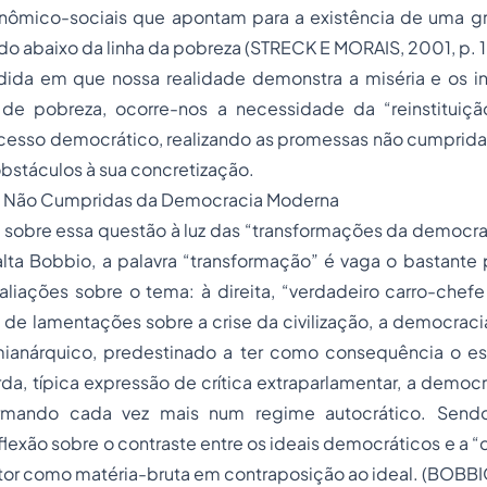
nômico-sociais que apontam para a existência de uma g
o abaixo da linha da pobreza (STRECK E MORAIS, 2001, p. 1
dida em que nossa realidade demonstra a miséria e os i
 de pobreza, ocorre-nos a necessidade da “reinstituiçã
cesso
democrático, realizando as promessas não cumprid
bstáculos à sua concretização.
s Não Cumpridas da Democracia Moderna
u sobre essa questão à luz das “transformações da democra
ta Bobbio, a palavra “transformação” é vaga o bastante p
aliações sobre o tema: à direita, “verdadeiro carro-chef
ie de lamentações sobre a crise da civilização, a democrac
ianárquico, predestinado a ter como consequência o es
da, típica expressão de crítica extraparlamentar, a democ
ormando cada vez mais num regime autocrático. Send
flexão sobre o contraste entre os ideais democráticos e a “
utor como matéria-bruta em contraposição ao ideal. (BOBBIO