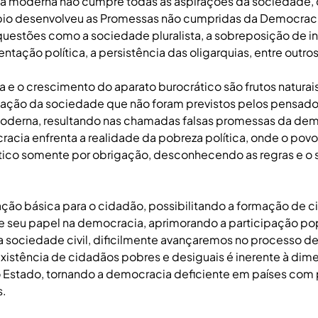
a moderna não cumpre todas as aspirações da sociedade,
io desenvolveu as Promessas não cumpridas da Democrac
uestões como a sociedade pluralista, a sobreposição de i
entação política, a persistência das oligarquias, entre outro
a e o crescimento do aparato burocrático são frutos natura
ação da sociedade que não foram previstos pelos pensado
derna, resultando nas chamadas falsas promessas da dem
racia enfrenta a realidade da pobreza política, onde o povo
ico somente por obrigação, desconhecendo as regras e o s
ão básica para o cidadão, possibilitando a formação de 
e seu papel na democracia, aprimorando a participação pop
a sociedade civil, dificilmente avançaremos no processo d
existência de cidadãos pobres e desiguais é inerente à dim
o Estado, tornando a democracia deficiente em países com
s.