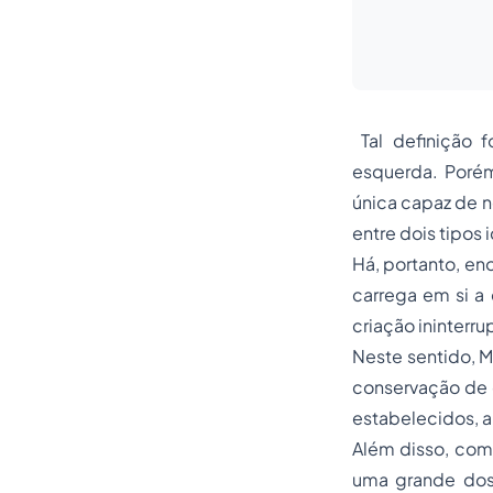
Tal definição 
esquerda. Porém
única capaz de no
entre dois tipos
Há, portanto, en
carrega em si a 
criação ininterru
Neste sentido, M
conservação de d
estabelecidos, a 
Além disso, com 
uma grande dose