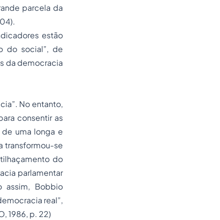
rande parcela da
04).
ndicadores estão
o do social”, de
as da democracia
cia”. No entanto,
ara consentir as
e de uma longa e
ia transformou-se
tilhaçamento do
racia parlamentar
o assim, Bobbio
democracia real”,
, 1986, p. 22)