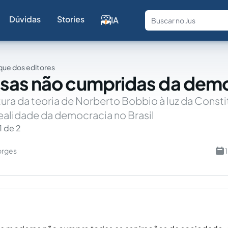
Dúvidas
Stories
IA
Fale com a
ue dos editores
sas não cumpridas da demo
tura da teoria de Norberto Bobbio à luz da Const
realidade da democracia no Brasil
1 de 2
orges