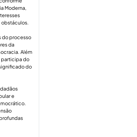
 conforme
ia Moderna,
nteresses
s obstáculos.
is do processo
res da
ocracia. Além
 participa do
ignificado do
cidadãos
ular e
emocrático.
ensão
 profundas