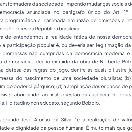
transformadora da sociedade, impondo mudanças sociais d
democracia anunciada no parágrafo único do Art. 1º 
ta programática e inanimada em razão de omissões e in
os Poderes da República brasileira.
a de entendermos a realidade fática de nossa democra
a participação popular é, ou deveria ser, legitimação da
 promessas não cumpridas da democracia moderna e 
a democracia, ideário extraído da obra de Norberto Bob
defesa das regras do jogo, dentre as quais o ilustre jus
romessa do nascimento de uma sociedade pluralista; (b
 fim do poder oligárquico; (d) a ampliação dos espaços de p
isível, abordando, ao final, questão da ausência de
educ
a, il cittadino non educato, segundo Bobbio.
egundo José Afonso da Silva, “é a realização de valor
rdade e dignidade da pessoa humana. É muito mais que go