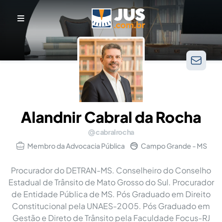
Alandnir Cabral da Rocha
cabralrocha
Membro da Advocacia Pública
Campo Grande - MS
Procurador do DETRAN-MS. Conselheiro do Conselho
Estadual de Trânsito de Mato Grosso do Sul. Procurador
de Entidade Pública de MS. Pós Graduado em Direito
Constitucional pela UNAES-2005. Pós Graduado em
Gestão e Direto de Trânsito pela Faculdade Focus-RJ