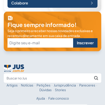
Colabore
Fique sempre informado!
Seja o primeiro a receber nossas novidades exclusivas e
recentes diretamente em sua caixa de entrada.
Inscrever
Artigos
·
Notícias
·
Petições
·
Jurisprudência
·
Pareceres
·
Fale com a IA
Buscar no Jus
Dúvidas
·
Stories
Ajuda
·
Fale conosco