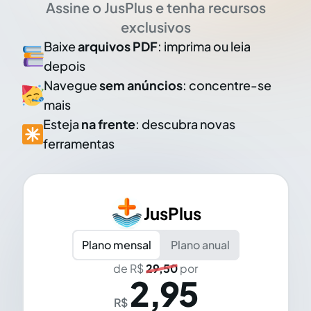
Assine o JusPlus e tenha recursos
exclusivos
Baixe
arquivos PDF
: imprima ou leia
depois
Navegue
sem anúncios
: concentre-se
mais
Esteja
na frente
: descubra novas
ferramentas
JusPlus
Plano mensal
Plano anual
de R$
29,50
por
2,95
R$