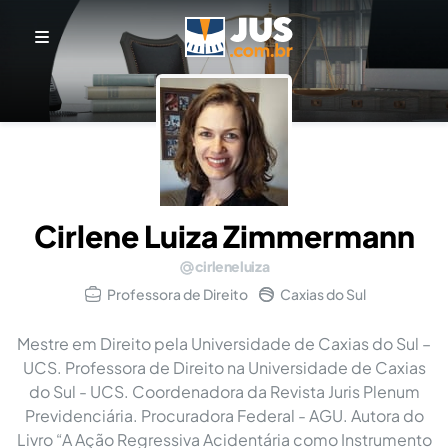
Cirlene Luiza Zimmermann
cirleneluiza
Professora de Direito
Caxias do Sul
Mestre em Direito pela Universidade de Caxias do Sul –
UCS. Professora de Direito na Universidade de Caxias
do Sul - UCS. Coordenadora da Revista Juris Plenum
Previdenciária. Procuradora Federal - AGU. Autora do
Livro “A Ação Regressiva Acidentária como Instrumento