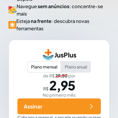
Navegue
sem anúncios
: concentre-se
mais
Esteja
na frente
: descubra novas
ferramentas
JusPlus
Plano mensal
Plano anual
de R$
29,50
por
2,95
R$
No primeiro mês
Assinar
Cobrança mensal, cancele quando quiser