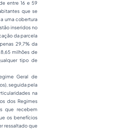
de entre 16 e 59
abitantes que se
ca uma cobertura
stão inseridos no
icação da parcela
 apenas 29,7% da
28,65 milhões de
ualquer tipo de
Regime Geral de
os), seguida pela
ticularidades na
ados dos Regimes
tes que recebem
ue os benefícios
er ressaltado que