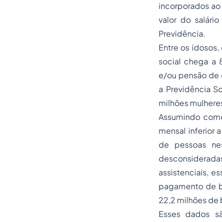
incorporados ao 
valor do salári
Previdência.
Entre os idosos,
social chega a
e/ou pensão de q
a Previdência So
milhões mulhere
Assumindo como
mensal inferior 
de pessoas nes
desconsiderada
assistenciais, e
pagamento de be
22,2 milhões de b
Esses dados sã