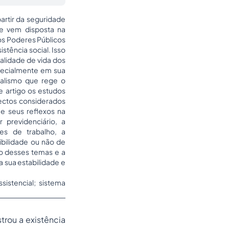
partir da seguridade
e vem disposta na
os Poderes Públicos
istência social. Isso
ualidade de vida dos
specialmente em sua
ialismo que rege o
e artigo os estudos
pectos considerados
 e seus reflexos na
 previdenciário, a
es de trabalho, a
ibilidade ou não de
o desses temas e a
a sua estabilidade e
sistencial; sistema
rou a existência