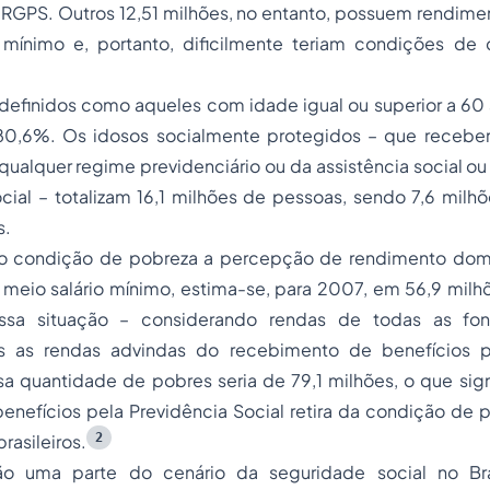
RGPS. Outros 12,51 milhões, no entanto, possuem rendimen
o mínimo e, portanto, dificilmente teriam condições de c
 definidos como aqueles com idade igual ou superior a 60
 80,6%. Os idosos socialmente protegidos – que recebe
ualquer regime previdenciário ou da assistência social o
cial – totalizam 16,1 milhões de pessoas, sendo 7,6 milh
s.
 condição de pobreza a percepção de rendimento domi
a meio salário mínimo, estima-se, para 2007, em 56,9 mil
sa situação – considerando rendas de todas as fon
s as rendas advindas do recebimento de benefícios pr
ssa quantidade de pobres seria de 79,1 milhões, o que sign
nefícios pela Previdência Social retira da condição de 
2
rasileiros.
o uma parte do cenário da seguridade social no Bras