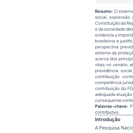
Resumo:
O sistema
social, expressã
Constituição da Re
e da sociedade desti
evidencia a importâ
brasileiros e just
perspectiva previd
sistema da proteçã
acerca dos princíp
vitais no cenário 
previdência social
contribuição con
competência jurisd
contribuição do FG
adequada atuação fr
consequente contin
Palavras-chave:
P
contributivo.
Introdução
A Pesquisa Nacio