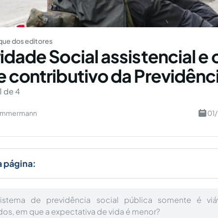
ue dos editores
idade Social assistencial e 
 contributivo da Previdênc
1 de 4
 Zimmermann
01
a página:
istema de previdência social pública somente é viá
os, em que a expectativa de vida é menor?