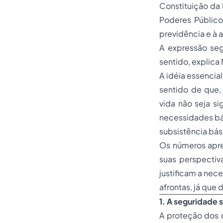
Constituição da
Poderes Público
previdência e à a
A expressão seg
sentido, explica 
A idéia essencial
sentido de que, 
vida não seja s
necessidades bás
subsistência bási
Os números apre
suas perspectiva
justificam a nec
afrontas, já que
1. A seguridade s
A proteção dos d