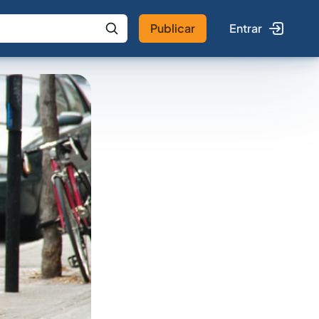
Publicar
Entrar
 IA
Buscar no Jus