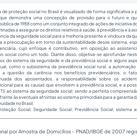
 de proteção social no Brasil é visualizado de forma significativa a 
o que demonstra uma concepção de provisão para o futuro e qu
pública de 1988 como um conjunto integrado de ações de iniciativa d
nadas a assegurar os direitos relativos à saúde, à previdência e à ass
ncia da seguridade social para a melhoria presente e vindoura da q
ifica a preocupação em torno da sustentabilidade desse sistema, e
enciária, cujo enfoque é contributivo, em oposição ao assistenc
o social como um todo. Diante disso, objetiva-se aprofundar nest
ios do sistema da seguridade e da previdência social e alguns as
atual, como o subsistema da previdência social rural, a automação
, a questão da carência nos benefícios previdenciários, o fator
tinuada dos aposentados, a responsabilidade sobre os acident
icional para as causas que envolvem a previdência social, e a poss
TS ao sistema da seguridade social; sendo a perfeita compreensã
ente às eventuais afrontas ao sistema primordiais para a garantia d
uidade no Brasil.
roteção Social; Seguridade Social; Previdência Social; sistema as
nal por Amostra de Domicílios – PNAD/IBGE de 2007 regist