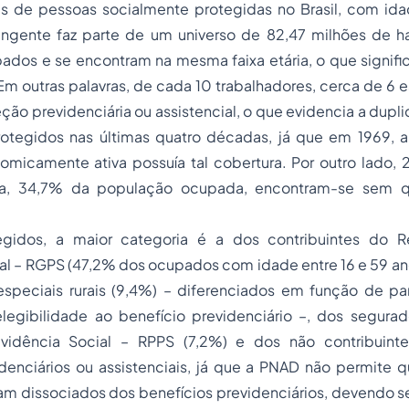
s de pessoas socialmente protegidas no Brasil, com ida
ingente faz parte de um universo de 82,47 milhões de h
ados e se encontram na mesma faixa etária, o que signifi
Em outras palavras, de cada 10 trabalhadores, cerca de 6 e
ção previdenciária ou assistencial, o que evidencia a dupl
protegidos nas últimas quatro décadas, já que em 1969,
micamente ativa possuía tal cobertura. Por outro lado, 
ja, 34,7% da população ocupada, encontram-se sem q
egidos, a maior categoria é a dos contribuintes do 
al – RGPS (47,2% dos ocupados com idade entre 16 e 59 an
speciais rurais (9,4%) – diferenciados em função de par
elegibilidade ao benefício previdenciário –, dos segur
evidência Social – RPPS (7,2%) e dos não contribuin
denciários ou assistenciais, já que a PNAD não permite q
jam dissociados dos benefícios previdenciários, devendo s