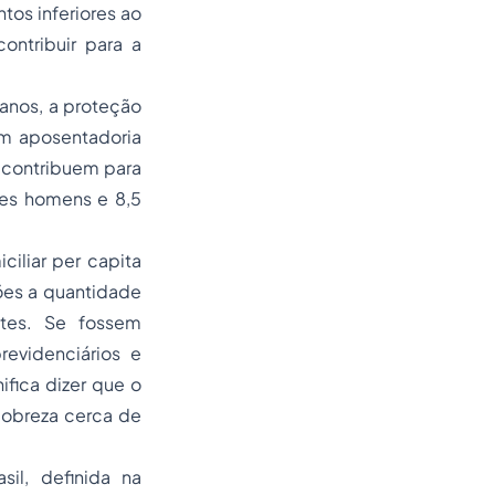
tos inferiores ao
ontribuir para a
 anos, a proteção
m aposentadoria
u contribuem para
ões homens e 8,5
ciliar
per capita
hões a quantidade
tes. Se fossem
evidenciários e
ifica dizer que o
pobreza cerca de
il, definida na