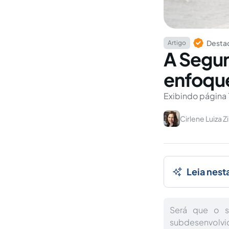
Destaq
Artigo
A Segur
enfoque
Exibindo página 
Cirlene Luiza
Leia nest
Será que o s
subdesenvolvid