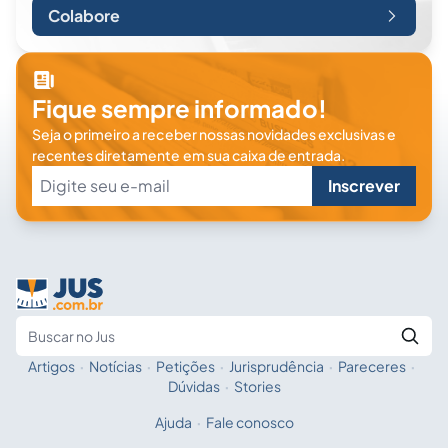
Colabore
Fique sempre informado!
Seja o primeiro a receber nossas novidades exclusivas e
recentes diretamente em sua caixa de entrada.
Inscrever
Artigos
·
Notícias
·
Petições
·
Jurisprudência
·
Pareceres
·
Fale com a IA
Buscar no Jus
Dúvidas
·
Stories
Ajuda
·
Fale conosco