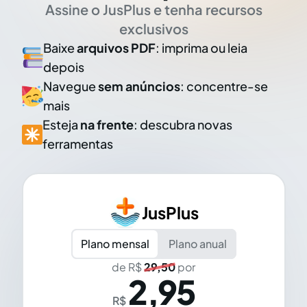
Assine o JusPlus e tenha recursos
exclusivos
Baixe
arquivos PDF
: imprima ou leia
depois
Navegue
sem anúncios
: concentre-se
mais
Esteja
na frente
: descubra novas
ferramentas
JusPlus
Plano mensal
Plano anual
de R$
29,50
por
2,95
R$