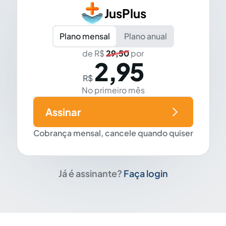
JusPlus
Plano mensal
Plano anual
de R$
29,50
por
2,95
R$
No primeiro mês
Assinar
Cobrança mensal, cancele quando quiser
Já é assinante?
Faça login