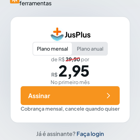
ferramentas
JusPlus
Plano mensal
Plano anual
de R$
29,50
por
2,95
R$
No primeiro mês
Assinar
Cobrança mensal, cancele quando quiser
Já é assinante?
Faça login