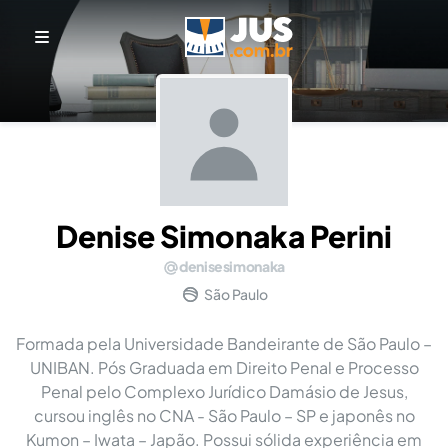
Denise Simonaka Perini
denisesimonaka
São Paulo
Formada pela Universidade Bandeirante de São Paulo –
UNIBAN. Pós Graduada em Direito Penal e Processo
Penal pelo Complexo Jurídico Damásio de Jesus,
cursou inglês no CNA - São Paulo – SP e japonês no
Kumon – Iwata – Japão. Possui sólida experiência em