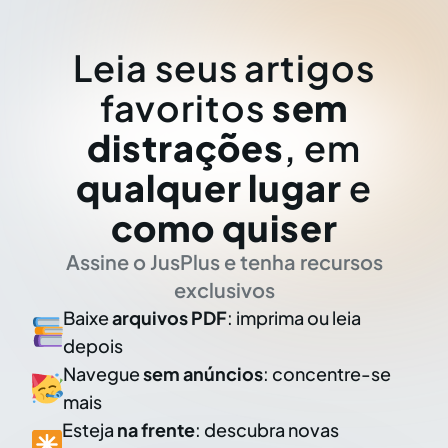
Leia seus artigos
favoritos
sem
distrações
, em
qualquer lugar
e
como quiser
Assine o JusPlus e tenha recursos
exclusivos
Baixe
arquivos PDF
: imprima ou leia
depois
Navegue
sem anúncios
: concentre-se
mais
Esteja
na frente
: descubra novas