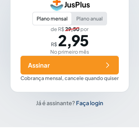
JusPlus
Plano mensal
Plano anual
de R$
29,50
por
2,95
R$
No primeiro mês
Assinar
Cobrança mensal, cancele quando quiser
Já é assinante?
Faça login