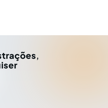
strações
,
iser