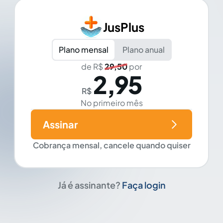
JusPlus
Plano mensal
Plano anual
de R$
29,50
por
2,95
R$
No primeiro mês
Assinar
Cobrança mensal, cancele quando quiser
Já é assinante?
Faça login