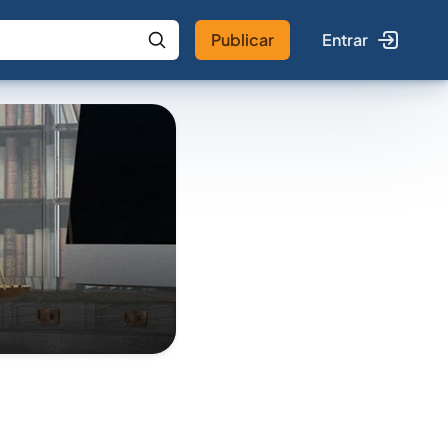
Publicar
Entrar
 IA
Buscar no Jus