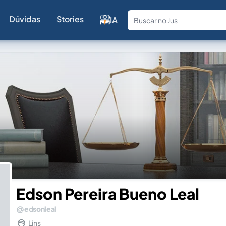
Dúvidas
Stories
IA
Fale com a
Edson Pereira Bueno Leal
edsonleal
Lins