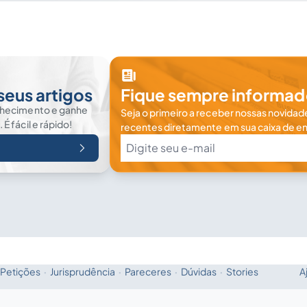
seus artigos
Fique sempre informad
nhecimento e ganhe
Seja o primeiro a receber nossas novidade
 fácil e rápido!
recentes diretamente em sua caixa de en
Petições
·
Jurisprudência
·
Pareceres
·
Dúvidas
·
Stories
A
Fale com a IA