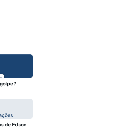
o
 golpe?
cações
as de Edson