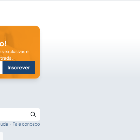
o!
s exclusivas e
trada.
Inscrever
juda
·
Fale conosco
Buscar no Jus