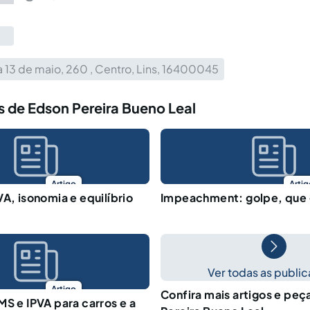
 13 de maio, 260 , Centro, Lins, 16400045
 de Edson Pereira Bueno Leal
Artigo
Artig
VA, isonomia e equilíbrio
Impeachment: golpe, que
Ver todas as publi
Artigo
Confira mais artigos e peç
MS e IPVA para carros e a