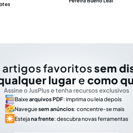
Pereira Bueno Leal
otes
 artigos favoritos
sem di
qualquer lugar
e
como qu
Assine o JusPlus e tenha recursos exclusivos
Baixe
arquivos PDF
: imprima ou leia depois
Navegue
sem anúncios
: concentre-se mais
Esteja
na frente
: descubra novas ferramentas