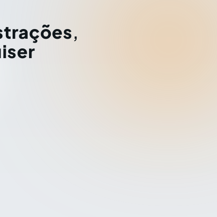
strações
,
iser