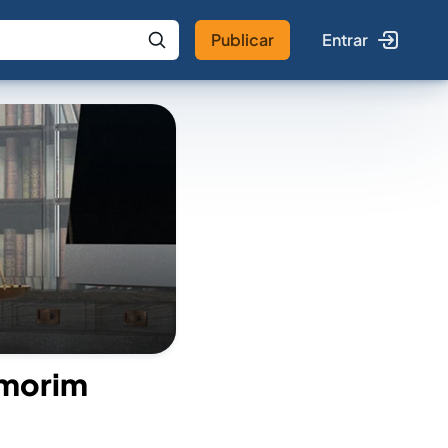
Publicar
Entrar
 IA
Buscar no Jus
Amorim