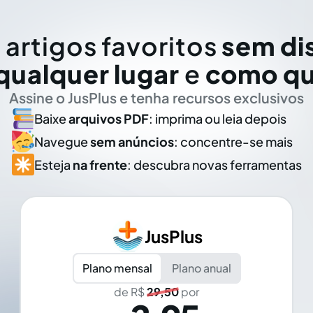
 artigos favoritos
sem di
qualquer lugar
e
como qu
Assine o JusPlus e tenha recursos exclusivos
Baixe
arquivos PDF
: imprima ou leia depois
Navegue
sem anúncios
: concentre-se mais
Esteja
na frente
: descubra novas ferramentas
JusPlus
Plano mensal
Plano anual
de R$
29,50
por