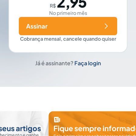
2,95
R$
No primeiro mês
Assinar
Cobrança mensal, cancele quando quiser
Já é assinante?
Faça login
seus artigos
Fique sempre informad
nhecimento e ganhe