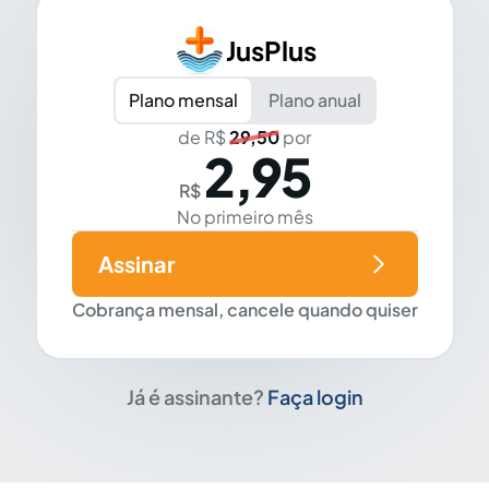
JusPlus
Plano mensal
Plano anual
de R$
29,50
por
2,95
R$
No primeiro mês
Assinar
Cobrança mensal, cancele quando quiser
Já é assinante?
Faça login