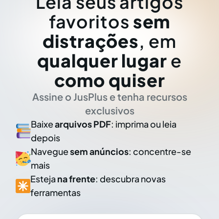
Leia seus artigos
favoritos
sem
distrações
, em
qualquer lugar
e
como quiser
Assine o JusPlus e tenha recursos
exclusivos
Baixe
arquivos PDF
: imprima ou leia
depois
Navegue
sem anúncios
: concentre-se
mais
Esteja
na frente
: descubra novas
ferramentas