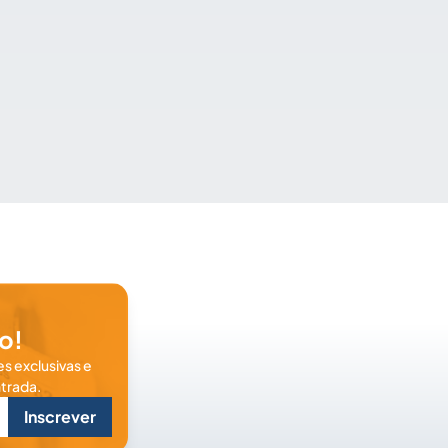
o!
s exclusivas e
trada.
Inscrever