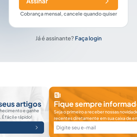
Assinar
Cobrança mensal, cancele quando quiser
Já é assinante?
Faça login
seus artigos
Fique sempre informad
nhecimento e ganhe
Seja o primeiro a receber nossas novidade
 fácil e rápido!
recentes diretamente em sua caixa de en