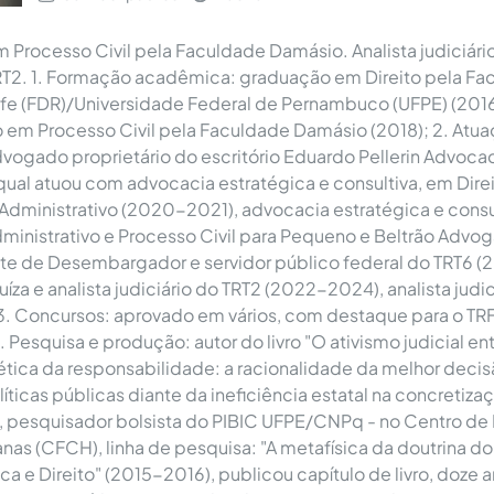
m Processo Civil pela Faculdade Damásio. Analista judiciári
TRT2. 1. Formação acadêmica: graduação em Direito pela F
ife (FDR)/Universidade Federal de Pernambuco (UFPE) (2016
 em Processo Civil pela Faculdade Damásio (2018); 2. Atu
advogado proprietário do escritório Eduardo Pellerin Advocac
qual atuou com advocacia estratégica e consultiva, em Direit
dministrativo (2020-2021), advocacia estratégica e consu
 Administrativo e Processo Civil para Pequeno e Beltrão Adv
nte de Desembargador e servidor público federal do TRT6 (2
uíza e analista judiciário do TRT2 (2022-2024), analista judi
3. Concursos: aprovado em vários, com destaque para o TRF5
. Pesquisa e produção: autor do livro "O ativismo judicial ent
ética da responsabilidade: a racionalidade da melhor decisã
íticas públicas diante da ineficiência estatal na concretiza
 pesquisador bolsista do PIBIC UFPE/CNPq - no Centro de F
as (CFCH), linha de pesquisa: "A metafísica da doutrina do
ica e Direito" (2015-2016), publicou capítulo de livro, doze a