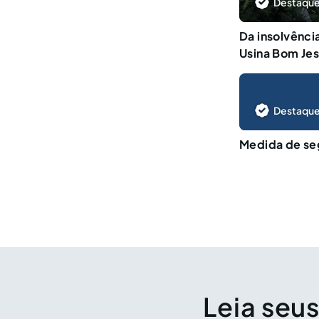
Destaque
Da insolvênci
Usina Bom Je
Destaque
Medida de seg
Leia seus