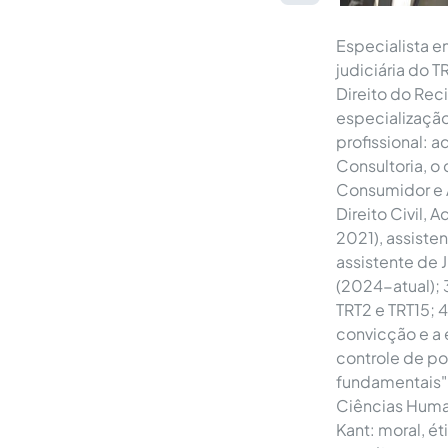
Especialista e
judiciária do 
Direito do Rec
especialização
profissional: 
Consultoria, o 
Consumidor e A
Direito Civil,
2021), assiste
assistente de J
(2024-atual); 
TRT2 e TRT15; 4
convicção e a 
controle de pol
fundamentais",
Ciências Human
Kant: moral, ét