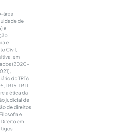
o-área
aculdade de
) e
ação
ia e
o Civil,
ltiva, em
ogados (2020-
021),
ciário do TRT6
, TRT6, TRT1,
re a ética da
o judicial de
ção de direitos
ilosofia e
 Direito em
rtigos