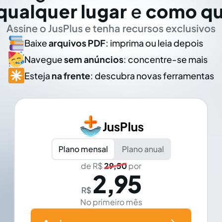
qualquer lugar
e
como qu
Assine o JusPlus e tenha recursos exclusivos
Baixe
arquivos PDF
: imprima ou leia depois
Navegue
sem anúncios
: concentre-se mais
Esteja
na frente
: descubra novas ferramentas
JusPlus
Plano mensal
Plano anual
de R$
29,50
por
2,95
R$
No primeiro mês