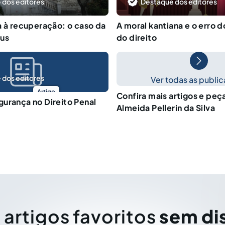
 dos editores
Destaque dos editores
a à recuperação: o caso da
A moral kantiana e o erro d
sus
do direito
 dos editores
Ver todas as publi
Artigo
Confira mais artigos e pe
urança no Direito Penal
Almeida Pellerin da Silva
 artigos favoritos
sem di