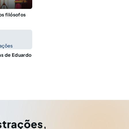
os filósofos
cações
ças de Eduardo
strações
,