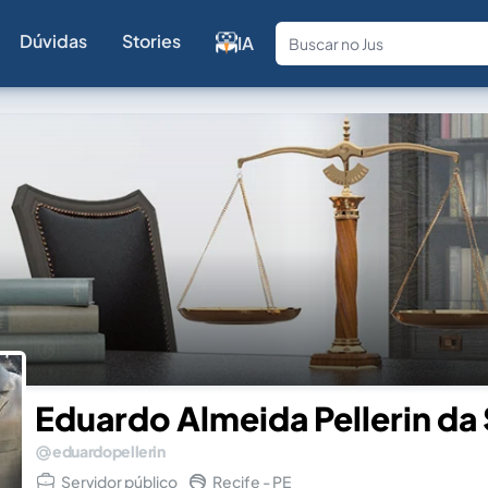
Dúvidas
Stories
IA
Fale com a
Eduardo Almeida Pellerin da 
eduardopellerin
Servidor público
Recife - PE