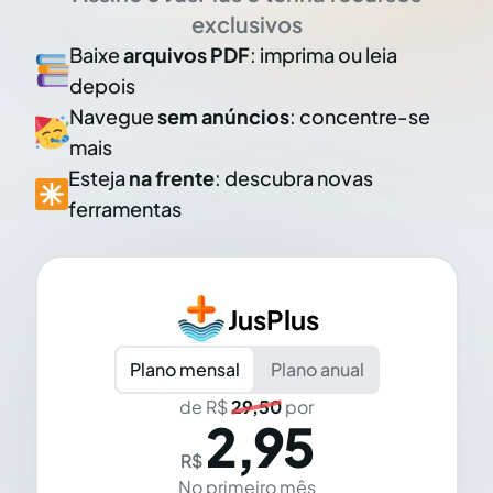
exclusivos
Baixe
arquivos PDF
: imprima ou leia
depois
Navegue
sem anúncios
: concentre-se
mais
Esteja
na frente
: descubra novas
ferramentas
JusPlus
Plano mensal
Plano anual
de R$
29,50
por
2,95
R$
No primeiro mês