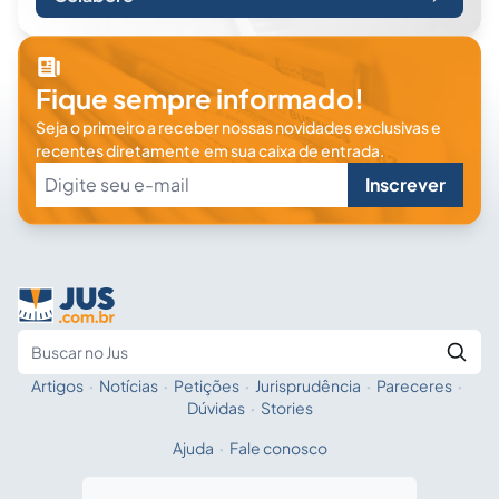
Fique sempre informado!
Seja o primeiro a receber nossas novidades exclusivas e
recentes diretamente em sua caixa de entrada.
Inscrever
Artigos
·
Notícias
·
Petições
·
Jurisprudência
·
Pareceres
·
Fale com a IA
Buscar no Jus
Dúvidas
·
Stories
Ajuda
·
Fale conosco