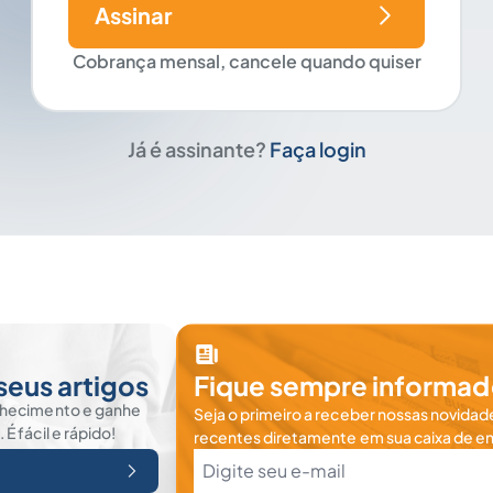
Assinar
Cobrança mensal, cancele quando quiser
Já é assinante?
Faça login
seus artigos
Fique sempre informad
nhecimento e ganhe
Seja o primeiro a receber nossas novidade
 fácil e rápido!
recentes diretamente em sua caixa de en