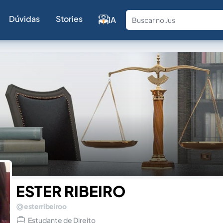
Dúvidas
Stories
IA
Fale com a
ESTER RIBEIRO
esterribeiroo
Estudante de Direito