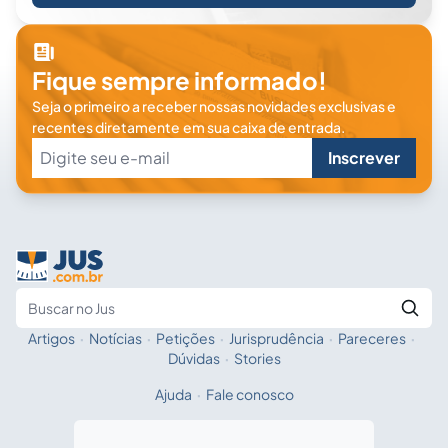
Fique sempre informado!
Seja o primeiro a receber nossas novidades exclusivas e
recentes diretamente em sua caixa de entrada.
Inscrever
Artigos
·
Notícias
·
Petições
·
Jurisprudência
·
Pareceres
·
Fale com a IA
Buscar no Jus
Dúvidas
·
Stories
Ajuda
·
Fale conosco