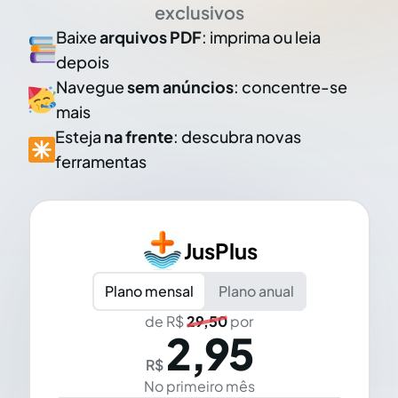
exclusivos
Baixe
arquivos PDF
: imprima ou leia
depois
Navegue
sem anúncios
: concentre-se
mais
Esteja
na frente
: descubra novas
ferramentas
JusPlus
Plano mensal
Plano anual
de R$
29,50
por
2,95
R$
No primeiro mês