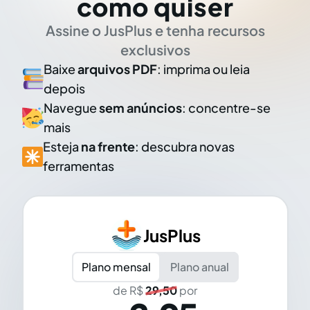
como quiser
Assine o JusPlus e tenha recursos
exclusivos
Baixe
arquivos PDF
: imprima ou leia
depois
Navegue
sem anúncios
: concentre-se
mais
Esteja
na frente
: descubra novas
ferramentas
JusPlus
Plano mensal
Plano anual
de R$
29,50
por