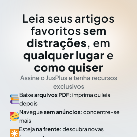
Leia seus artigos
favoritos
sem
distrações
, em
qualquer lugar
e
como quiser
Assine o JusPlus e tenha recursos
exclusivos
Baixe
arquivos PDF
: imprima ou leia
depois
Navegue
sem anúncios
: concentre-se
mais
Esteja
na frente
: descubra novas