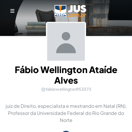
Fábio Wellington Ataíde
Alves
fabiowellington953373
juiz de Direito, especialista e mestrando em Natal (RN),
Professor da Universidade Federal do Rio Grande do
Norte