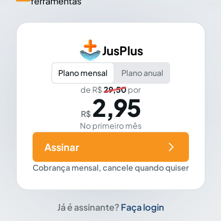
ferramentas
JusPlus
Plano mensal
Plano anual
de R$
29,50
por
2,95
R$
No primeiro mês
Assinar
Cobrança mensal, cancele quando quiser
Já é assinante?
Faça login