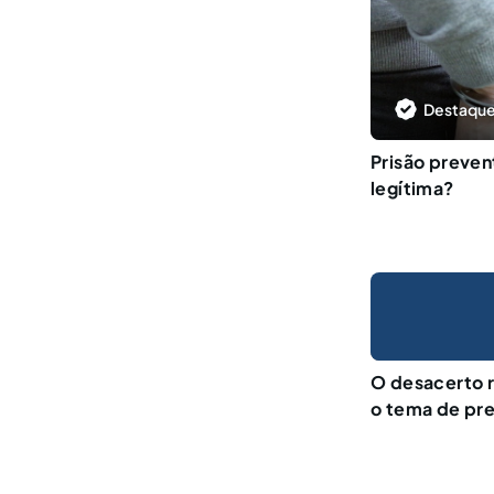
Destaque
Prisão preven
legítima?
O desacerto r
o tema de pr