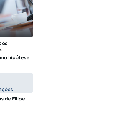
após
e
omo hipótese
cações
s de Filipe