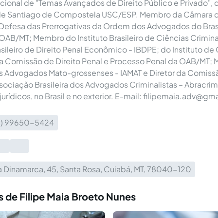
cional de "Temas Avançados de Direito Público e Privado", 
de Santiago de Compostela USC/ESP. Membro da Câmara 
 Defesa das Prerrogativas da Ordem dos Advogados do Brasi
OAB/MT; Membro do Instituto Brasileiro de Ciências Crimina
asileiro de Direito Penal Econômico - IBDPE; do Instituto de
da Comissão de Direito Penal e Processo Penal da OAB/MT;
os Advogados Mato-grossenses - IAMAT e Diretor da Comiss
ssociação Brasileira dos Advogados Criminalistas – Abracrim
 jurídicos, no Brasil e no exterior. E-mail:
filipemaia.adv@gm
5) 99650-5424
a Dinamarca, 45, Santa Rosa, Cuiabá, MT, 78040-120
 de Filipe Maia Broeto Nunes