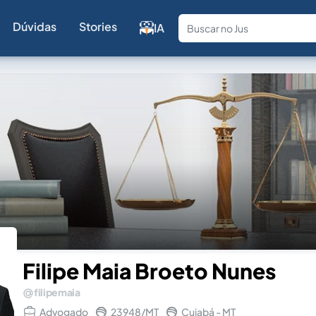
Dúvidas
Stories
IA
Fale com a
Filipe Maia Broeto Nunes
filipemaia
Advogado
23948/MT
Cuiabá - MT