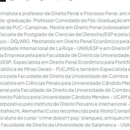
nalista e professor de Direito Penal e Processo Penal, em n
ós-graduação. Professor Convidado da Pós-Graduação em 
nal da PUC-Campinas. Mestre em Direito Penal (sobresalien
 Escuela de Postgrado de Ciencias del Derecho/ESP e pela 
uyo – DQ/ARG. Mestrando em Direito Penal Econômico pela
versidade Internacional de La Rioja – UNIR/ESP e em Direito 
 Empresa pela pela Faculdade de Direito da Universidade C
ESP. Especialista em Direito Penal Econômico pela Pontifí
atólica de Minas Gerais – PUC/MG e também Especialista e
co pela Faculdade de Direito da Universidade de Coimbra
cialista em Ciências Penais pela Universidade Cândido M
enal pela Faculdade de Direito da Universidade de Coimbr
ireito Público pela Universidade Cândido Mendes - UCAM 
porativo pelo Instituto de Direito Peruano e Internacional –
r Strafrecht, Alemanha (Curso reconhecido pela World Comp
oi aluno do curso “crime doesn't pay: blanqueo, enriquecimie
Faculdade de Direito da Universidade de Salamanca – USAL