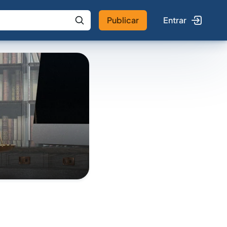
Publicar
Entrar
 IA
Buscar no Jus