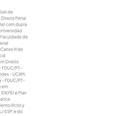
ível de
Direito Penal
te) com dupla
Universidad
 Faculdade de
Penal
arlos III de
cia
m Direito
 - FDUC/PT-
endes - UCAM,
a - FDUC/PT-
e em
 IDEPEI e Plan
liance
nto ilícito y
/ ESP, e do