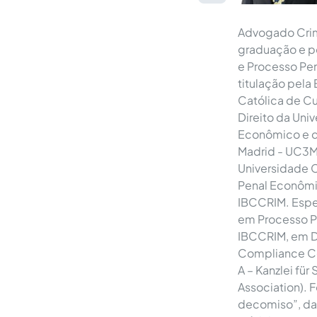
Advogado Crimi
graduação e p
e Processo Pe
titulação pela
Católica de C
Direito da Uni
Econômico e da
Madrid - UC3M/
Universidade C
Penal Econômi
IBCCRIM. Espe
em Processo P
IBCCRIM, em D
Compliance Cor
A – Kanzlei fü
Association). F
decomiso”, da 