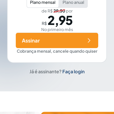
Plano mensal
Plano anual
de R$
29,50
por
2,95
R$
No primeiro mês
Assinar
Cobrança mensal, cancele quando quiser
Já é assinante?
Faça login