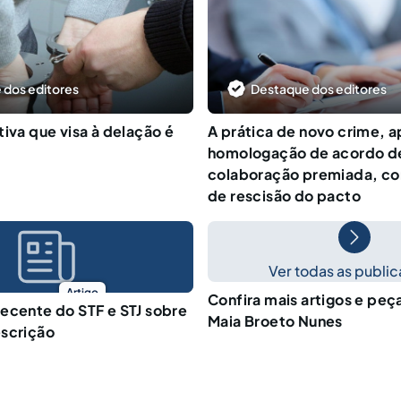
 dos editores
Destaque dos editores
tiva que visa à delação é
A prática de novo crime, 
homologação de acordo d
colaboração premiada, c
de rescisão do pacto
Ver todas as publi
Artigo
Confira mais artigos e peça
ecente do STF e STJ sobre
Maia Broeto Nunes
escrição