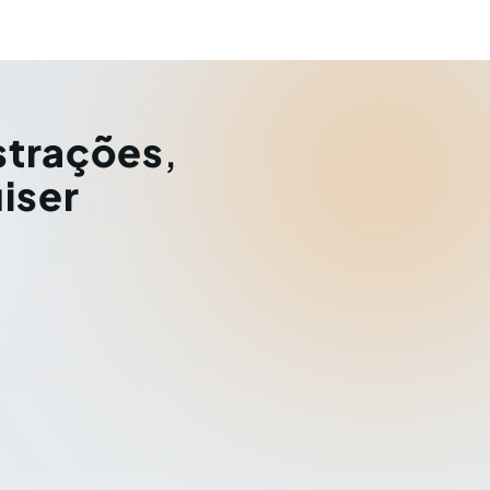
strações
,
iser