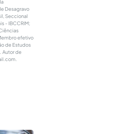
da
de Desagravo
l, Seccional
is - IBCCRIM;
 Ciências
 Membro efetivo
ão de Estudos
. Autor de
ail.com
.