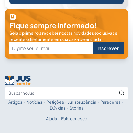
Fique sempre informado!
Seja o primeiro a receber nossas novidades exclusivas e
recentes diretamente em sua caixa de entrada.
Inscrever
Artigos
·
Notícias
·
Petições
·
Jurisprudência
·
Pareceres
·
Fale com a IA
Buscar no Jus
Dúvidas
·
Stories
Ajuda
·
Fale conosco