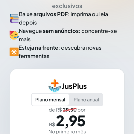
exclusivos
Baixe
arquivos PDF
: imprima ou leia
depois
Navegue
sem anúncios
: concentre-se
mais
Esteja
na frente
: descubra novas
ferramentas
JusPlus
Plano mensal
Plano anual
de R$
29,50
por
2,95
R$
No primeiro mês