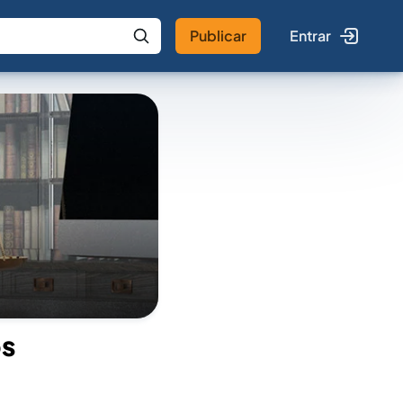
Publicar
Entrar
 IA
Buscar no Jus
os