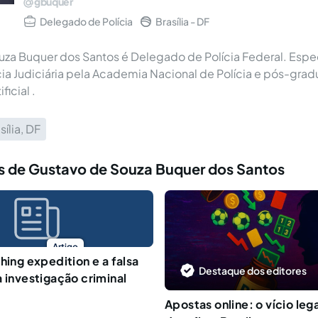
gbuquer
Delegado de Polícia
Brasília - DF
za Buquer dos Santos é Delegado de Polícia Federal. Espe
ícia Judiciária pela Academia Nacional de Polícia e pós-gr
ficial .
sília, DF
s de Gustavo de Souza Buquer dos Santos
Artigo
hing expedition e a falsa
Destaque dos editores
a investigação criminal
Apostas online: o vício leg