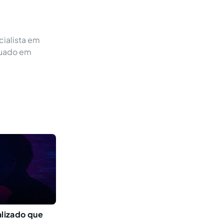
cialista em
aduado em
alizado que