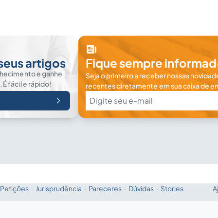
seus artigos
Fique sempre informad
nhecimento e ganhe
Seja o primeiro a receber nossas novidade
 fácil e rápido!
recentes diretamente em sua caixa de en
Petições
·
Jurisprudência
·
Pareceres
·
Dúvidas
·
Stories
A
Fale com a IA