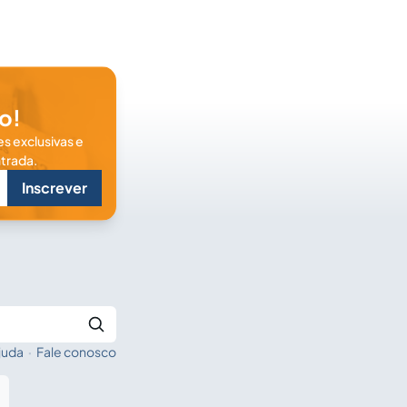
o!
s exclusivas e
trada.
Inscrever
juda
·
Fale conosco
Buscar no Jus