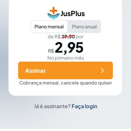
JusPlus
Plano mensal
Plano anual
de R$
29,50
por
2,95
R$
No primeiro mês
Assinar
Cobrança mensal, cancele quando quiser
Já é assinante?
Faça login