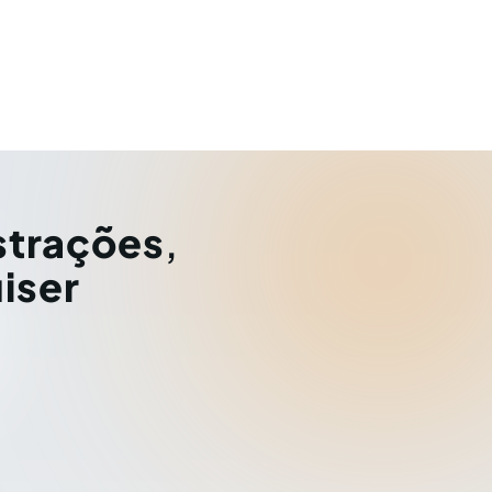
strações
,
iser