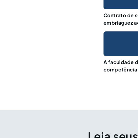
Contrato de s
embriaguez a
A faculdade d
competência t
Leia seus