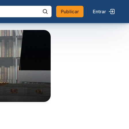
Publicar
Entrar
 IA
Buscar no Jus