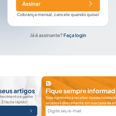
Assinar
Cobrança mensal, cancele quando quiser
Já é assinante?
Faça login
seus artigos
Fique sempre informad
nhecimento e ganhe
Seja o primeiro a receber nossas novidade
 fácil e rápido!
recentes diretamente em sua caixa de en