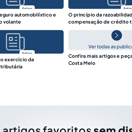
Artigo
Artig
eguro automobilístico e
O princípio da razoabilidad
o volante
compensação de crédito t
Ver todas as publi
Artigo
Confira mais artigos e peç
o exercício da
Costa Melo
ributária
 artigos favoritos
sem di