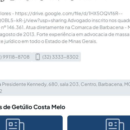
alores - https://drive.google.com/file/d/1HX5OQVf6R--
BL5-kR-j/view?usp=sharing Advogado inscrito nos quad
nº 146.361. Atua diretamente na Comarca de Barbacena -
 agosto de 2013. Forte experiência em advocacia de mass
 jurídico em todo o Estado de Minas Gerais.
2) 99118-8708
(32) 3333-8302
a Presidente Kennedy, 680, sala 203, Centro, Barbacena, 
2
s de Getúlio Costa Melo