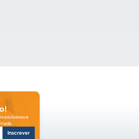
o!
s exclusivas e
trada.
Inscrever