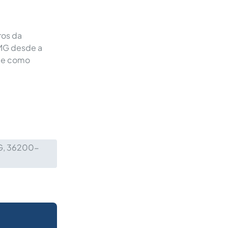
ros da
 MG desde a
a e como
MG, 36200-