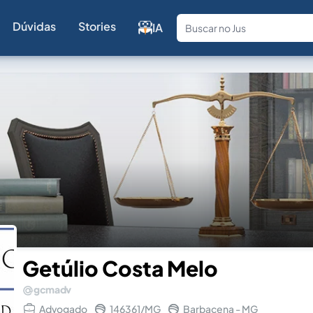
Dúvidas
Stories
IA
Fale com a
Getúlio Costa Melo
gcmadv
Advogado
146361/MG
Barbacena - MG