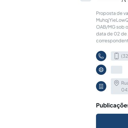
Proposta de v
MuhqjYieLowQ0
OAB/MG sob o 
data de 02 de
correspondente
(3
Ru
04
Publicaçõe