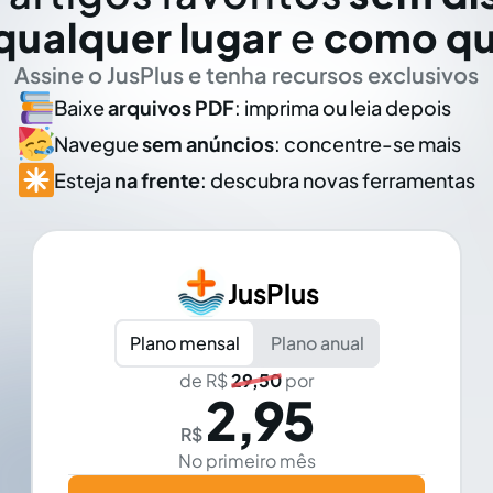
qualquer lugar
e
como qu
Assine o JusPlus e tenha recursos exclusivos
Baixe
arquivos PDF
: imprima ou leia depois
Navegue
sem anúncios
: concentre-se mais
Esteja
na frente
: descubra novas ferramentas
JusPlus
Plano mensal
Plano anual
de R$
29,50
por
2,95
R$
No primeiro mês