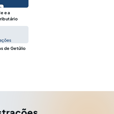
o
e e a
ributário
cações
as de Getúlio
strações
,