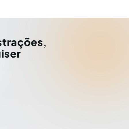
strações
,
iser