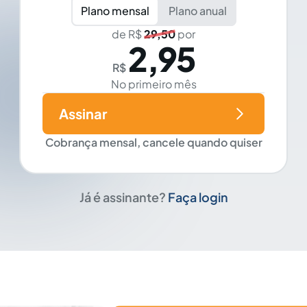
Plano mensal
Plano anual
de R$
29,50
por
2,95
R$
No primeiro mês
Assinar
Cobrança mensal, cancele quando quiser
Já é assinante?
Faça login