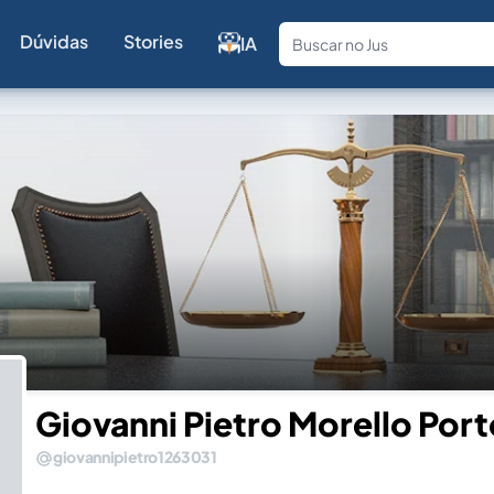
Dúvidas
Stories
IA
Fale com a
Giovanni Pietro Morello Por
giovannipietro1263031