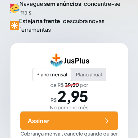
Navegue
sem anúncios
: concentre-se
mais
Esteja
na frente
: descubra novas
ferramentas
JusPlus
Plano mensal
Plano anual
de R$
29,50
por
2,95
R$
No primeiro mês
Assinar
Cobrança mensal, cancele quando quiser