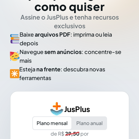
como quiser
Assine o JusPlus e tenha recursos
exclusivos
Baixe
arquivos PDF
: imprima ou leia
depois
Navegue
sem anúncios
: concentre-se
mais
Esteja
na frente
: descubra novas
ferramentas
JusPlus
Plano mensal
Plano anual
de R$
29,50
por