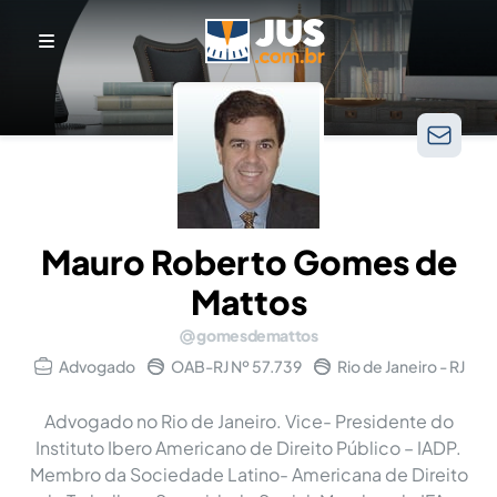
Mauro Roberto Gomes de
Mattos
gomesdemattos
Advogado
OAB-RJ Nº 57.739
Rio de Janeiro - RJ
Advogado no Rio de Janeiro. Vice- Presidente do
Instituto Ibero Americano de Direito Público – IADP.
Membro da Sociedade Latino- Americana de Direito