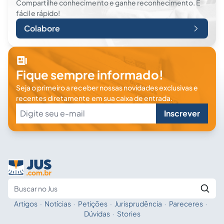
Compartilhe conhecimento e ganhe reconhecimento. É
fácil e rápido!
Colabore
Fique sempre informado!
Seja o primeiro a receber nossas novidades exclusivas e
recentes diretamente em sua caixa de entrada.
Inscrever
Artigos
·
Notícias
·
Petições
·
Jurisprudência
·
Pareceres
·
Fale com a IA
Buscar no Jus
Dúvidas
·
Stories