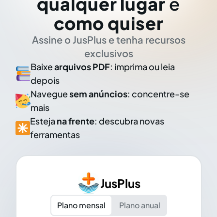
qualquer lugar
e
como quiser
Assine o JusPlus e tenha recursos
exclusivos
Baixe
arquivos PDF
: imprima ou leia
depois
Navegue
sem anúncios
: concentre-se
mais
Esteja
na frente
: descubra novas
ferramentas
JusPlus
Plano mensal
Plano anual