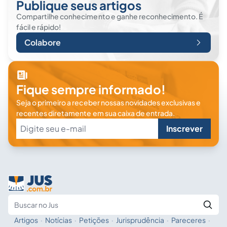
Publique seus artigos
Compartilhe conhecimento e ganhe reconhecimento. É
fácil e rápido!
Colabore
Fique sempre informado!
Seja o primeiro a receber nossas novidades exclusivas e
recentes diretamente em sua caixa de entrada.
Inscrever
Artigos
·
Notícias
·
Petições
·
Jurisprudência
·
Pareceres
·