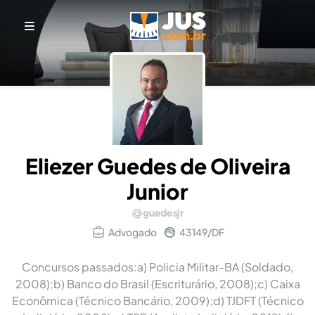
Eliezer Guedes de Oliveira
Junior
guedesjr
Advogado
43149/DF
Concursos passados:a) Policia Militar-BA (Soldado,
2008);b) Banco do Brasil (Escriturário, 2008);c) Caixa
Econômica (Técnico Bancário, 2009);d) TJDFT (Técnico