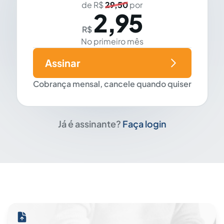
de R$
29,50
por
2,95
R$
No primeiro mês
Assinar
Cobrança mensal, cancele quando quiser
Já é assinante?
Faça login