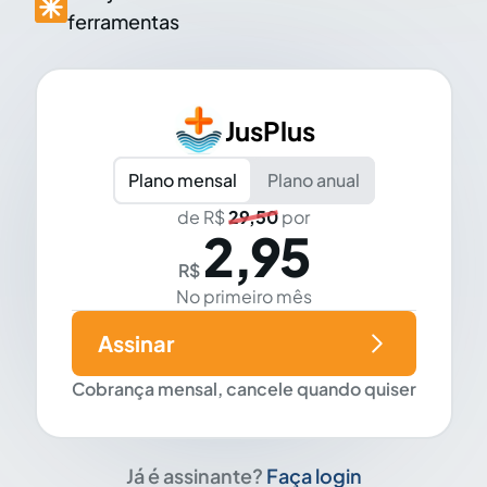
ferramentas
JusPlus
Plano mensal
Plano anual
de R$
29,50
por
2,95
R$
No primeiro mês
Assinar
Cobrança mensal, cancele quando quiser
Já é assinante?
Faça login