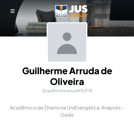
Guilherme Arruda de
Oliveira
guilhermearruda952718
Acadêmico de Direito na UniEvangélica, Anápolis –
Goiás