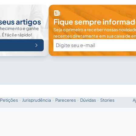
seus artigos
Fique sempre informad
nhecimento e ganhe
Seja o primeiro a receber nossas novidade
 fácil e rápido!
recentes diretamente em sua caixa de en
Petições
·
Jurisprudência
·
Pareceres
·
Dúvidas
·
Stories
A
Fale com a IA