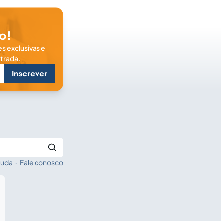
o!
s exclusivas e
trada.
Inscrever
juda
·
Fale conosco
Buscar no Jus