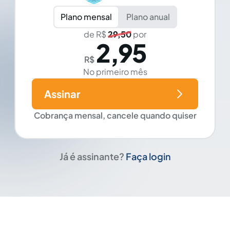
Plano mensal
Plano anual
de R$
29,50
por
2,95
R$
No primeiro mês
Assinar
Cobrança mensal, cancele quando quiser
Já é assinante?
Faça login