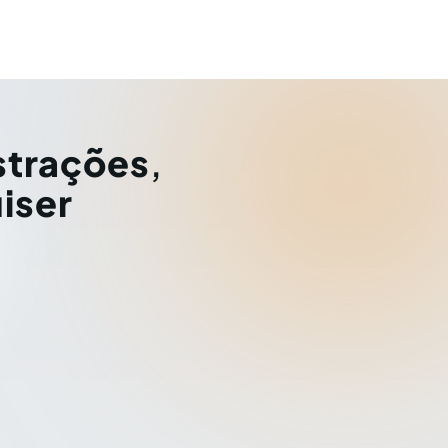
strações
,
iser