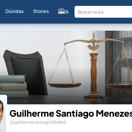
Dúvidas
Stories
IA
Fale com a
Guilherme Santiago Menezes
guilhermesantiago1896868