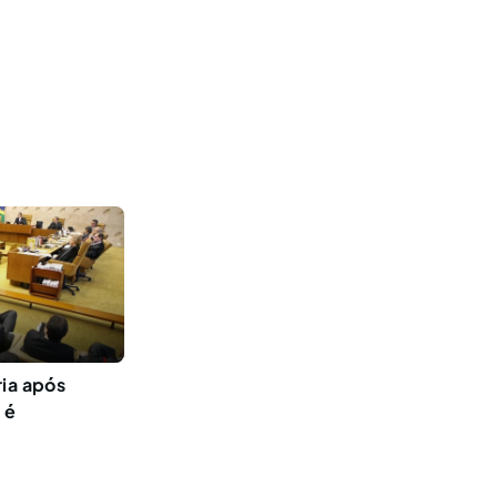
ria após
 é