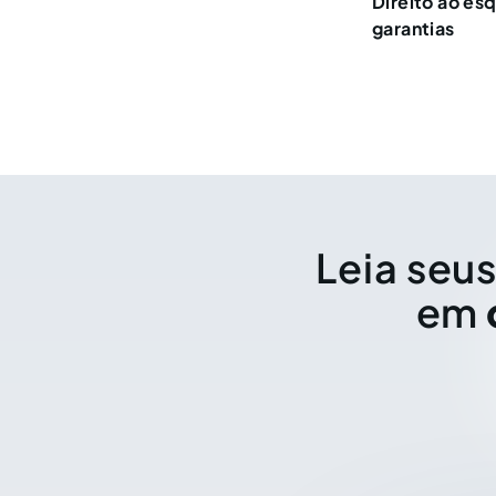
Direito ao es
garantias
Leia seus
em