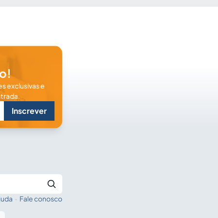
o!
s exclusivas e
trada.
Inscrever
juda
·
Fale conosco
Buscar no Jus