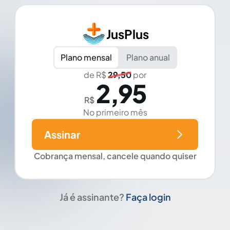
JusPlus
Plano mensal
Plano anual
de R$
29,50
por
2,95
R$
No primeiro mês
Assinar
Cobrança mensal, cancele quando quiser
Já é assinante?
Faça login