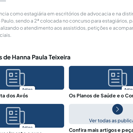
ncia como estagiária em escritórios de advocacia e na disti
 Paulo, sendo a 2ª colocada no concurso para estagiários, 
realizando o atendimento aos assistidos, petições e acom
ciais.
 de Hanna Paula Teixeira
Artigo
Artig
ita dos Avós
Os Planos de Saúde e o C
Ver todas as publi
Artigo
Confira mais artigos e peç