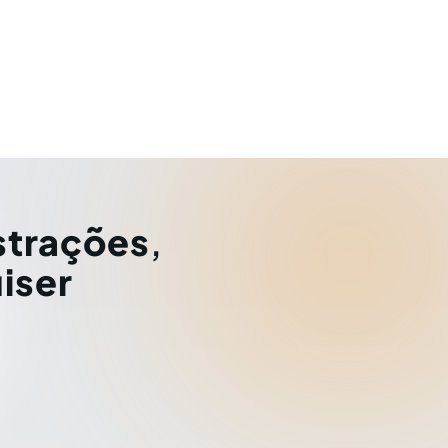
strações
,
iser