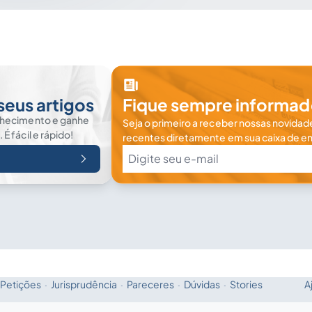
seus artigos
Fique sempre informad
nhecimento e ganhe
Seja o primeiro a receber nossas novidade
 fácil e rápido!
recentes diretamente em sua caixa de en
Petições
·
Jurisprudência
·
Pareceres
·
Dúvidas
·
Stories
A
Fale com a IA