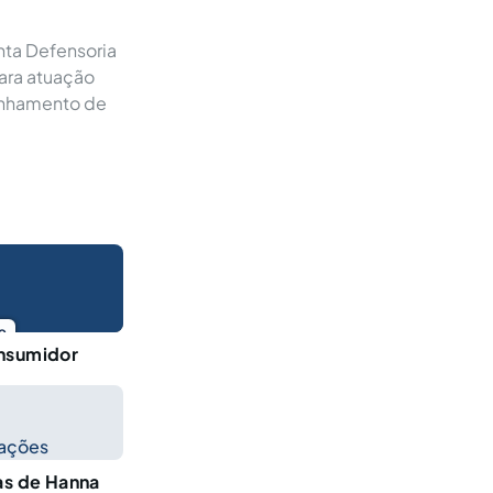
nta Defensoria
para atuação
panhamento de
o
onsumidor
cações
as de Hanna