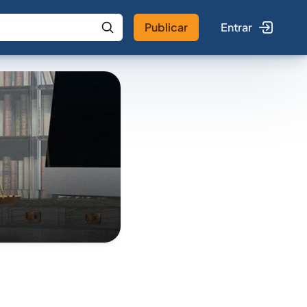
Publicar
Entrar
 IA
Buscar no Jus