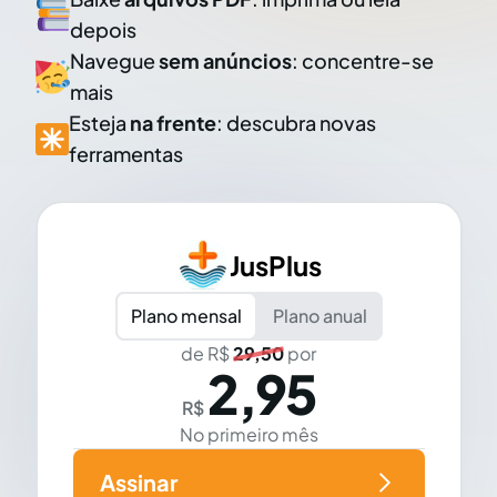
depois
Navegue
sem anúncios
: concentre-se
mais
Esteja
na frente
: descubra novas
ferramentas
JusPlus
Plano mensal
Plano anual
de R$
29,50
por
2,95
R$
No primeiro mês
Assinar