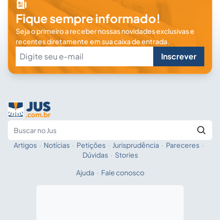
Fique sempre informado!
Seja o primeiro a receber nossas novidades exclusivas e
recentes diretamente em sua caixa de entrada.
Inscrever
Artigos
·
Notícias
·
Petições
·
Jurisprudência
·
Pareceres
·
Fale com a IA
Buscar no Jus
Dúvidas
·
Stories
Ajuda
·
Fale conosco