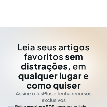
Leia seus artigos
favoritos
sem
distrações
, em
qualquer lugar
e
como quiser
Assine o JusPlus e tenha recursos
exclusivos
Baixe
arquivos PDF
: imprima ou leia