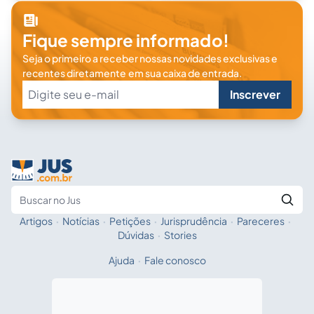
Fique sempre informado!
Seja o primeiro a receber nossas novidades exclusivas e
recentes diretamente em sua caixa de entrada.
Inscrever
Artigos
·
Notícias
·
Petições
·
Jurisprudência
·
Pareceres
·
Fale com a IA
Buscar no Jus
Dúvidas
·
Stories
Ajuda
·
Fale conosco