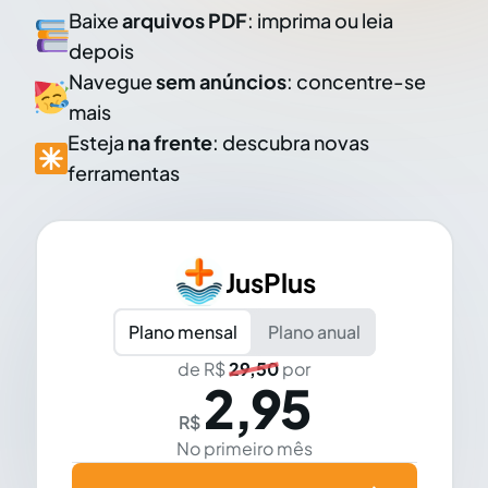
Baixe
arquivos PDF
: imprima ou leia
depois
Navegue
sem anúncios
: concentre-se
mais
Esteja
na frente
: descubra novas
ferramentas
JusPlus
Plano mensal
Plano anual
de R$
29,50
por
2,95
R$
No primeiro mês