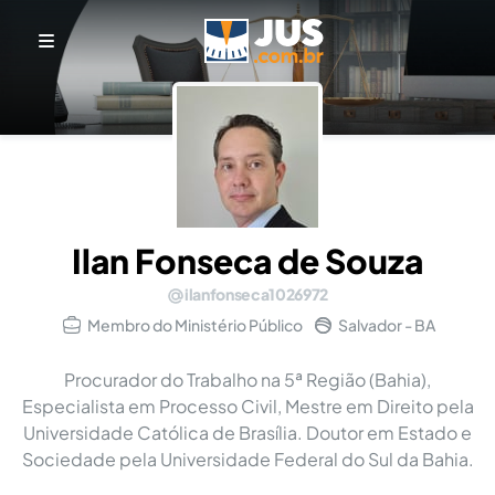
Ilan Fonseca de Souza
ilanfonseca1026972
Membro do Ministério Público
Salvador - BA
Procurador do Trabalho na 5ª Região (Bahia),
Especialista em Processo Civil, Mestre em Direito pela
Universidade Católica de Brasília. Doutor em Estado e
Sociedade pela Universidade Federal do Sul da Bahia.