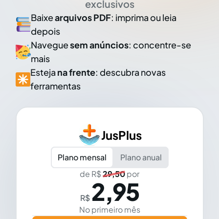
exclusivos
Baixe
arquivos PDF
: imprima ou leia
depois
Navegue
sem anúncios
: concentre-se
mais
Esteja
na frente
: descubra novas
ferramentas
JusPlus
Plano mensal
Plano anual
de R$
29,50
por
2,95
R$
No primeiro mês