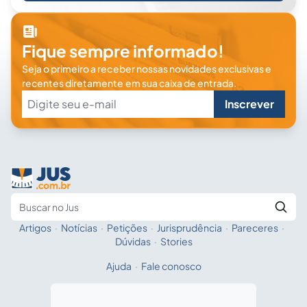
Fique sempre informado!
Seja o primeiro a receber nossas novidades exclusivas e
recentes diretamente em sua caixa de entrada.
Inscrever
Artigos
·
Notícias
·
Petições
·
Jurisprudência
·
Pareceres
·
Fale com a IA
Buscar no Jus
Dúvidas
·
Stories
Ajuda
·
Fale conosco