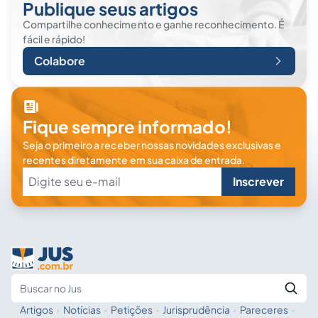
Publique seus artigos
Compartilhe conhecimento e ganhe reconhecimento. É
fácil e rápido!
Colabore
Fique sempre informado!
Seja o primeiro a receber nossas novidades exclusivas e
recentes diretamente em sua caixa de entrada.
Inscrever
Artigos
·
Notícias
·
Petições
·
Jurisprudência
·
Pareceres
·