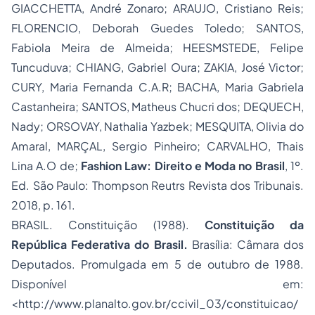
GIACCHETTA, André Zonaro; ARAUJO, Cristiano Reis;
FLORENCIO, Deborah Guedes Toledo; SANTOS,
Fabiola Meira de Almeida; HEESMSTEDE, Felipe
Tuncuduva; CHIANG, Gabriel Oura; ZAKIA, José Victor;
CURY, Maria Fernanda C.A.R; BACHA, Maria Gabriela
Castanheira; SANTOS, Matheus Chucri dos; DEQUECH,
Nady; ORSOVAY, Nathalia Yazbek; MESQUITA, Olivia do
Amaral, MARÇAL, Sergio Pinheiro; CARVALHO, Thais
Lina A.O de;
Fashion Law: Direito e Moda no Brasil
, 1º.
Ed. São Paulo: Thompson Reutrs Revista dos Tribunais.
2018, p. 161.
BRASIL. Constituição (1988).
Constituição da
República Federativa do Brasil.
Brasília: Câmara dos
Deputados. Promulgada em 5 de outubro de 1988.
Disponível em:
<
http://www.planalto.gov.br/ccivil_03/constituicao/