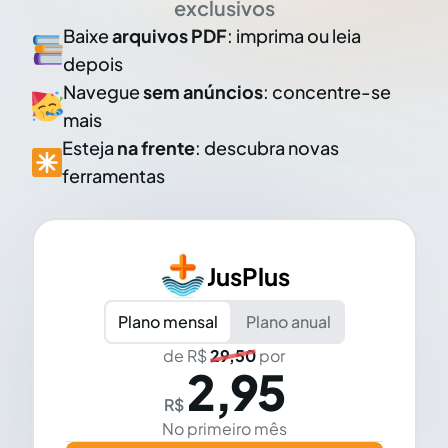
exclusivos
Baixe
arquivos PDF
: imprima ou leia
depois
Navegue
sem anúncios
: concentre-se
mais
Esteja
na frente
: descubra novas
ferramentas
JusPlus
Plano mensal
Plano anual
de R$
29,50
por
2,95
R$
No primeiro mês