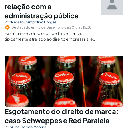
relação com a
administração pública
Por
Renato Campolino Borges
Destacado em 18 de Dezembro de 2018 às 15:38
Examina-se como o conceito de marca,
tipicamente atrelado ao direito empresarial e
muito pouco estudado pelo direito público,
pode ser atrelado à administração pública.
Esgotamento do direito de marca:
caso Schweppes e Red Paralela
Por
Aline Gomes Moreira