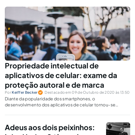
Propriedade intelectual de
aplicativos de celular: exame da
proteção autoral e de marca
Por
Keiffer Becker
Destacado em 09 de Outubro de 2020 às 13:50
Diante da popularidade dos smartphones, o
desenvolvimento dos aplicativos de celular tornou-se
grande parcela da indústria tecnológica mundial. Nesse
artigo, comento um pouco sobre as formas de proteção dos
apps e de sua importância.
Adeus aos dois peixinhos: