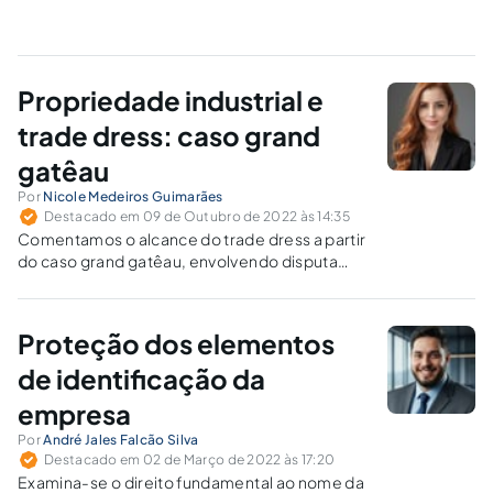
Propriedade industrial e
trade dress: caso grand
gatêau
Por
Nicole Medeiros Guimarães
Destacado em 09 de Outubro de 2022 às 14:35
Comentamos o alcance do trade dress a partir
do caso grand gatêau, envolvendo disputa
entre duas empresas que ofereciam um
produto com receita semelhante em seu
cardápio.
Proteção dos elementos
de identificação da
empresa
Por
André Jales Falcão Silva
Destacado em 02 de Março de 2022 às 17:20
Examina-se o direito fundamental ao nome da