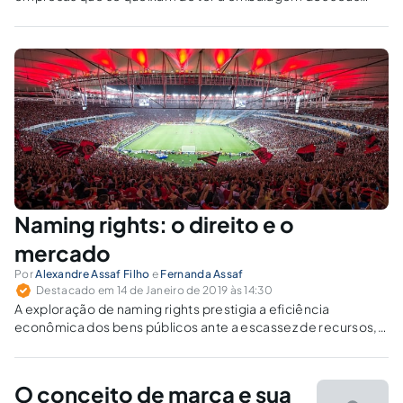
produtos ou apresentação dos seus serviços reproduzidos
por outras, parcial ou integralmente.
Naming rights: o direito e o
mercado
Por
Alexandre Assaf Filho
e
Fernanda Assaf
Destacado em 14 de Janeiro de 2019 às 14:30
A exploração de naming rights prestigia a eficiência
econômica dos bens públicos ante a escassez de recursos,
possibilitando-se o uso de dinheiro privado em prol de
interesses coletivos.
O conceito de marca e sua