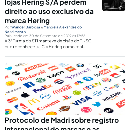
lojas Hering S/A perdem
direito ao uso exclusivo da
marca Hering
Por
Wander Barbosa
e
Manoela Alexandre do
Nascimento
Publicado em 30 de Setembro de 2019 às 12:56
A 3ª Turma do STJ manteve decisão do TJ-SC
que reconheceu a Cia Hering como real
detentora do direito de uso exclusivo sobre a
marca Hering e o sinal figurativo caracterizado
por dois peixinhos.
Protocolo de Madri sobre registro
internacional de marcas e as