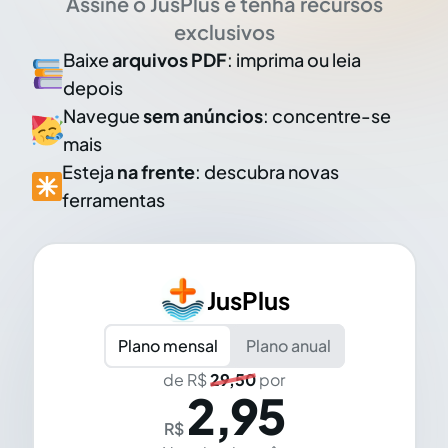
Assine o JusPlus e tenha recursos
exclusivos
Baixe
arquivos PDF
: imprima ou leia
depois
Navegue
sem anúncios
: concentre-se
mais
Esteja
na frente
: descubra novas
ferramentas
JusPlus
Plano mensal
Plano anual
de R$
29,50
por
2,95
R$