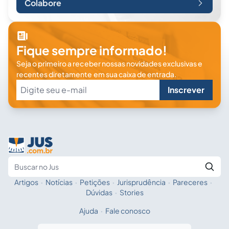
Colabore
Fique sempre informado!
Seja o primeiro a receber nossas novidades exclusivas e
recentes diretamente em sua caixa de entrada.
Inscrever
Artigos
·
Notícias
·
Petições
·
Jurisprudência
·
Pareceres
·
Fale com a IA
Buscar no Jus
Dúvidas
·
Stories
Ajuda
·
Fale conosco