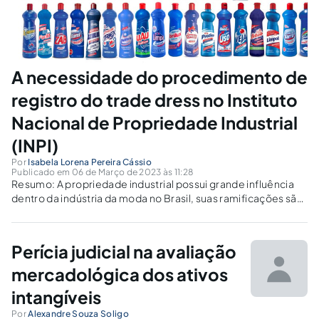
A necessidade do procedimento de
registro do trade dress no Instituto
Nacional de Propriedade Industrial
(INPI)
Por
Isabela Lorena Pereira Cássio
Publicado em 06 de Março de 2023 às 11:28
Resumo: A propriedade industrial possui grande influência
dentro da indústria da moda no Brasil, suas ramificações são
protegidas pela lei 9.279/96 e passíveis de proteção no
Instituto Nacional de Propriedade Industrial (INPI), o órgão
federal é uma autarquia responsável por...
Perícia judicial na avaliação
mercadológica dos ativos
intangíveis
Por
Alexandre Souza Soligo