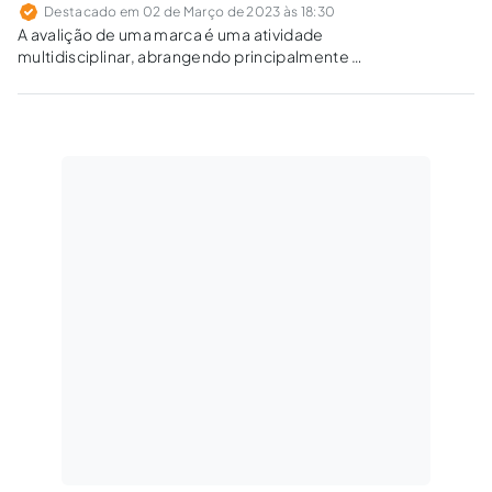
Destacado em 02 de Março de 2023 às 18:30
A avalição de uma marca é uma atividade
multidisciplinar, abrangendo principalmente o
marketing e as finanças de uma empresa ou
de um indivíduo, bem como as suas
expectativas a longo prazo.