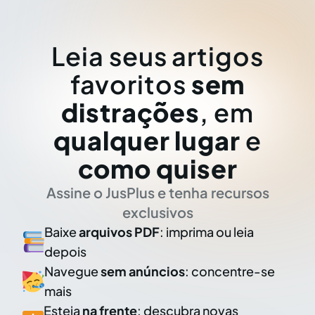
Leia seus artigos
favoritos
sem
distrações
, em
qualquer lugar
e
como quiser
Assine o JusPlus e tenha recursos
exclusivos
Baixe
arquivos PDF
: imprima ou leia
depois
Navegue
sem anúncios
: concentre-se
mais
Esteja
na frente
: descubra novas