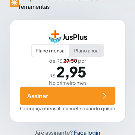
ferramentas
JusPlus
Plano mensal
Plano anual
de R$
29,50
por
2,95
R$
No primeiro mês
Assinar
Cobrança mensal, cancele quando quiser
Já é assinante?
Faça login