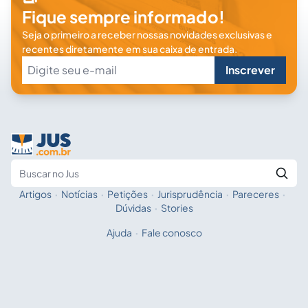
Fique sempre informado!
Seja o primeiro a receber nossas novidades exclusivas e
recentes diretamente em sua caixa de entrada.
Inscrever
Artigos
·
Notícias
·
Petições
·
Jurisprudência
·
Pareceres
·
Fale com a IA
Buscar no Jus
Dúvidas
·
Stories
Ajuda
·
Fale conosco