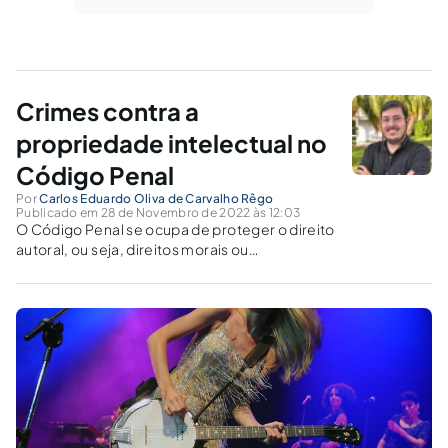
Crimes contra a
propriedade intelectual no
Código Penal
Por
Carlos Eduardo Oliva de Carvalho Rêgo
Publicado em 28 de Novembro de 2022 às 12:03
O Código Penal se ocupa de proteger o direito
autoral, ou seja, direitos morais ou
patrimoniais que surgem quando se cria uma
obra com valor econômico, seja ela
intelectual, artística, científica, literária etc.