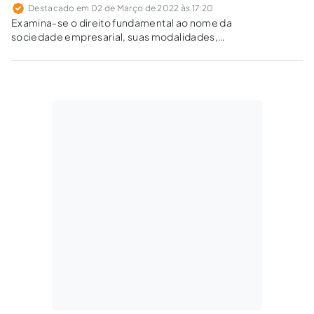
Destacado em 02 de Março de 2022 às 17:20
Examina-se o direito fundamental ao nome da
sociedade empresarial, suas modalidades,
registros, âmbitos de proteção e soluções
para conflitos baseados nos elementos de
identificação da empresa.