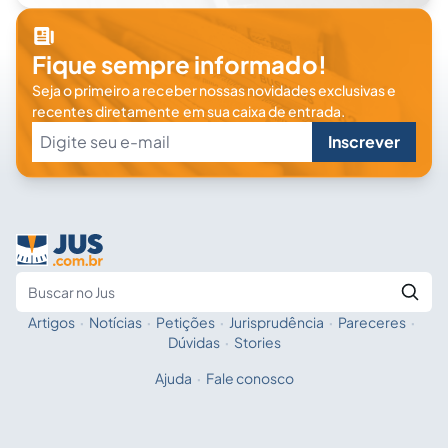
Fique sempre informado!
Seja o primeiro a receber nossas novidades exclusivas e
recentes diretamente em sua caixa de entrada.
Inscrever
Artigos
·
Notícias
·
Petições
·
Jurisprudência
·
Pareceres
·
Fale com a IA
Buscar no Jus
Dúvidas
·
Stories
Ajuda
·
Fale conosco