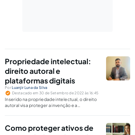
Propriedade intelectual:
direito autoral e
plataformas digitais
Por
Luanjir Luna da Silva
Destacado em 30 de Setembro de 2022 às 16:45
Inserido na propriedade intelectual, o direito
autoral visa proteger a invenção e a
criatividade dos autores por suas obras, sejam
artísticas, científicas e literárias. Assim, a
proteção jurídica da criação resguarda a
Como proteger ativos de
titularidade dos autores e permite que estes