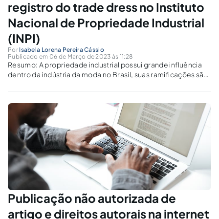
registro do trade dress no Instituto
Nacional de Propriedade Industrial
(INPI)
Por
Isabela Lorena Pereira Cássio
Publicado em 06 de Março de 2023 às 11:28
Resumo: A propriedade industrial possui grande influência
dentro da indústria da moda no Brasil, suas ramificações são
protegidas pela lei 9.279/96 e passíveis de proteção no
Instituto Nacional de Propriedade Industrial (INPI), o órgão
federal é uma autarquia responsável por...
Publicação não autorizada de
artigo e direitos autorais na internet