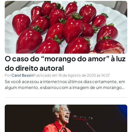
O caso do “morango do amor” à luz
do direito autoral
Por
Carol Bassin
Publicado em 14 de Agosto de 2025 às 14:27
Se você acessou a internet nos últimos dias certamente, em
algum momento, esbarrou com a imagem de um morango
brilhoso e "aesthetic" passando pela sua timeline. Resultado
da criativa mistura de bombom de morango com maçã do
amor, esse novo...