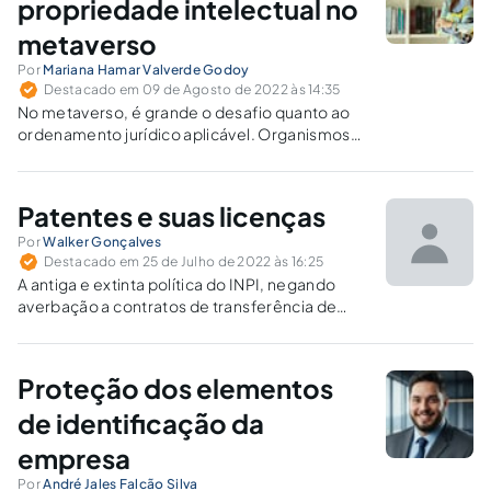
explorem...
propriedade intelectual no
metaverso
Por
Mariana Hamar Valverde Godoy
Destacado em 09 de Agosto de 2022 às 14:35
No metaverso, é grande o desafio quanto ao
ordenamento jurídico aplicável. Organismos
internacionais já se debruçam sobre tema.
Patentes e suas licenças
Por
Walker Gonçalves
Destacado em 25 de Julho de 2022 às 16:25
A antiga e extinta política do INPI, negando
averbação a contratos de transferência de
tecnologia, considerados inadequados ou
inconvenientes, tornou odiada a autarquia
federal pelo corpo de empresários nacionais.
Proteção dos elementos
de identificação da
empresa
Por
André Jales Falcão Silva