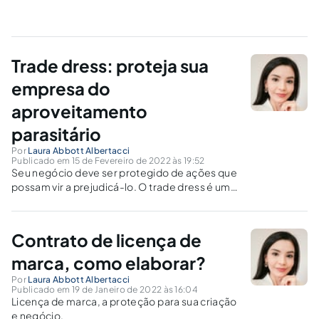
Trade dress: proteja sua
empresa do
aproveitamento
parasitário
Por
Laura Abbott Albertacci
Publicado em 15 de Fevereiro de 2022 às 19:52
Seu negócio deve ser protegido de ações que
possam vir a prejudicá-lo. O trade dress é uma
delas. Entenda o que é e como resguardar sua
empresa desse tipo de dano.
Contrato de licença de
marca, como elaborar?
Por
Laura Abbott Albertacci
Publicado em 19 de Janeiro de 2022 às 16:04
Licença de marca, a proteção para sua criação
e negócio.