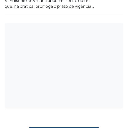
STF discute se vai derrubar um trecho da LPI
que, na prática, prorroga o prazo de vigência
da proteção de invenções no país, em média,
por três anos e meio.