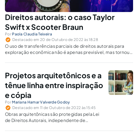
Direitos autorais: o caso Taylor
Swift x Scooter Braun
Por
Paola Claudia Teixeira
Destacado em 20 de Outubro de 2022 às 18:28
O uso de transferências parciais de direitos autorais para
exploração econômica não é apenas previsível, mas tornou-
se padrão em contratos com gravadoras, desde que
respeite os direitos autorais morais do autor.
Projetos arquitetônicos e a
tênue linha entre inspiração
e cópia
Por
Mariana Hamar Valverde Godoy
Destacado em 11 de Outubro de 2022 às 15:45
Obras arquitetônicas são protegidas pela Lei
de Direitos Autorais, independente de
registro. Ademais, é possível depositar a obra
perante o Conselho de Arquitetura e