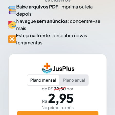
Baixe
arquivos PDF
: imprima ou leia
depois
Navegue
sem anúncios
: concentre-se
mais
Esteja
na frente
: descubra novas
ferramentas
JusPlus
Plano mensal
Plano anual
de R$
29,50
por
2,95
R$
No primeiro mês