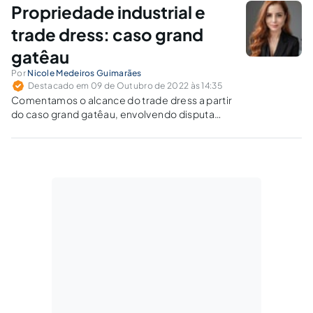
Urbanismo o Escritório de Direito Autoral da
Propriedade industrial e
Biblioteca Nacional.
trade dress: caso grand
gatêau
Por
Nicole Medeiros Guimarães
Destacado em 09 de Outubro de 2022 às 14:35
Comentamos o alcance do trade dress a partir
do caso grand gatêau, envolvendo disputa
entre duas empresas que ofereciam um
produto com receita semelhante em seu
cardápio.