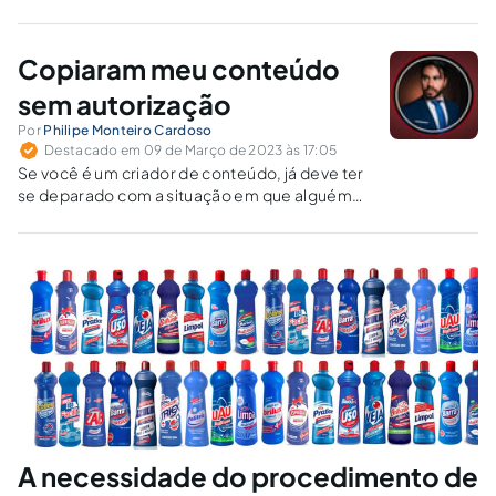
indicações de propriedade intelectual, para proteção contra
falsificações e valorização do comércio.
Copiaram meu conteúdo
sem autorização
Por
Philipe Monteiro Cardoso
Destacado em 09 de Março de 2023 às 17:05
Se você é um criador de conteúdo, já deve ter
se deparado com a situação em que alguém
copiou seu conteúdo na internet sem sua
autorização ou permissão. Isso é uma violação
dos seus direitos autorais e pode ser
frustrante,...
A necessidade do procedimento de